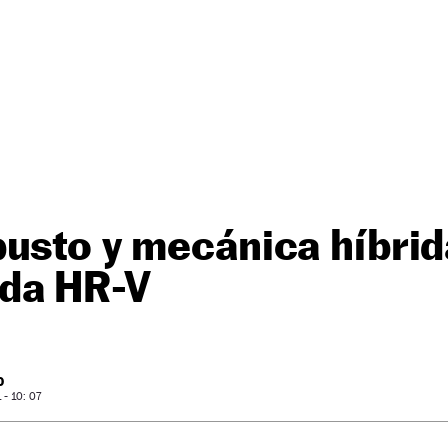
usto y mecánica híbrid
da HR-V
O
- 10: 07