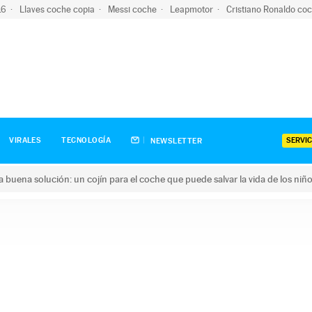
-16
Llaves coche copia
Messi coche
Leapmotor
Cristiano Ronaldo co
SERVIC
VIRALES
TECNOLOGÍA
NEWSLETTER
una buena solución: un cojín para el coche que puede salvar la vida de los niñ
ena solución: un cojín para el coche que puede salvar la vida de 