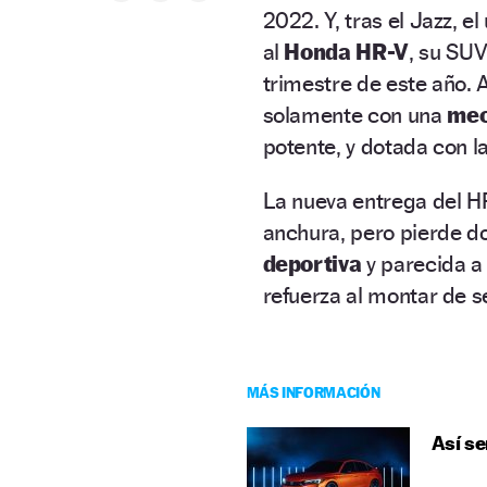
2022. Y, tras el Jazz, el 
al
Honda HR-V
, su SUV
trimestre de este año. 
solamente con una
mecá
potente, y dotada con l
La nueva entrega del HR
anchura, pero pierde d
deportiva
y parecida a
refuerza al montar de s
MÁS INFORMACIÓN
Así se