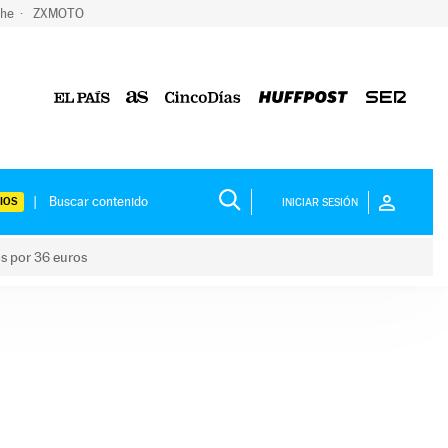
che
ZXMOTO
IOS
INICIAR SESIÓN
os por 36 euros
los niños por 36 euros