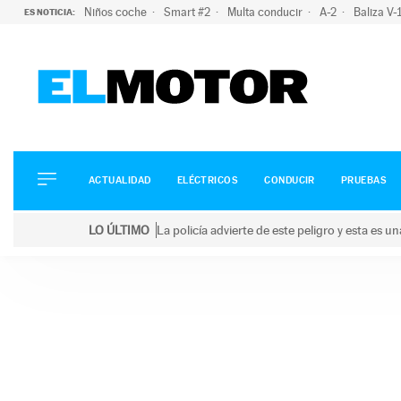
Niños coche
Smart #2
Multa conducir
A-2
Baliza V
ES NOTICIA:
ACTUALIDAD
ELÉCTRICOS
CONDUCIR
ACTUALIDAD
ELÉCTRICOS
CONDUCIR
PRUEBAS
PRUEBAS
Saltar
VIRALES
LO ÚLTIMO
La policía advierte de este peligro y esta es 
al
PODCAST
LO ÚLTIMO
La policía advierte de este peligro y esta es una bu
contenido
MOTOS
TECNOLOGÍA
SUPERCOCHES
MOTORTV
PREMIOS
SERVICIOS