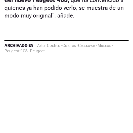
del nuevo Peugeot 408,
que ha convencido a
quienes ya han podido verlo, se muestra de un
modo muy original”, añade.
ARCHIVADO EN
Arte
·
Coches
·
Colores
·
Crossover
·
Museos
·
Peugeot 408
·
Peugeot