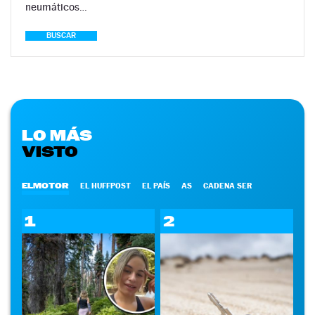
neumáticos…
BUSCAR
LO MÁS
VISTO
ELMOTOR
EL HUFFPOST
EL PAÍS
AS
CADENA SER
1
2