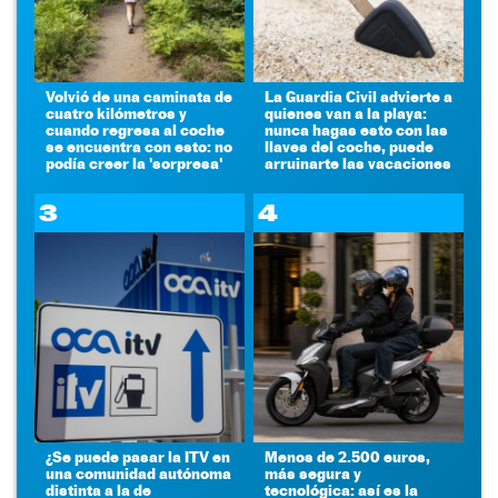
Volvió de una caminata de
La Guardia Civil advierte a
cuatro kilómetros y
quienes van a la playa:
cuando regresa al coche
nunca hagas esto con las
se encuentra con esto: no
llaves del coche, puede
podía creer la 'sorpresa'
arruinarte las vacaciones
3
4
¿Se puede pasar la ITV en
Menos de 2.500 euros,
una comunidad autónoma
más segura y
distinta a la de
tecnológica: así es la