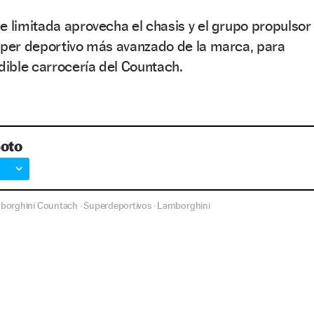
e limitada aprovecha el chasis y el grupo propulsor
súper deportivo más avanzado de la marca, para
ndible carrocería del Countach.
Soto
borghini Countach
Superdeportivos
Lamborghini
·
·