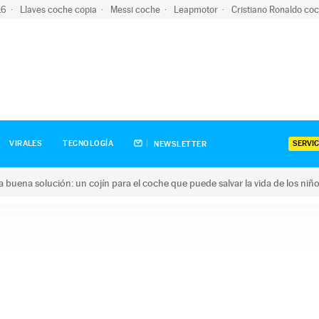
-16
Llaves coche copia
Messi coche
Leapmotor
Cristiano Ronaldo co
SERVIC
VIRALES
TECNOLOGÍA
NEWSLETTER
una buena solución: un cojín para el coche que puede salvar la vida de los niñ
ena solución: un cojín para el coche que puede salvar la vida de 