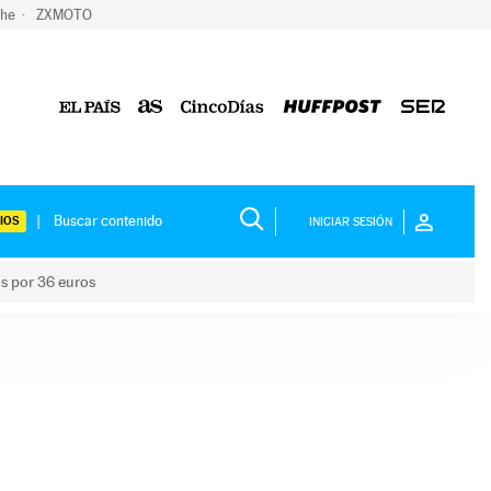
che
ZXMOTO
IOS
INICIAR SESIÓN
os por 36 euros
los niños por 36 euros