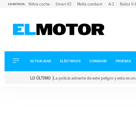
Niños coche
Smart #2
Multa conducir
A-2
Baliza V
ES NOTICIA:
ACTUALIDAD
ELÉCTRICOS
CONDUCIR
ACTUALIDAD
ELÉCTRICOS
CONDUCIR
PRUEBAS
PRUEBAS
Saltar
VIRALES
LO ÚLTIMO
La policía advierte de este peligro y esta es 
al
PODCAST
LO ÚLTIMO
La policía advierte de este peligro y esta es una bu
contenido
MOTOS
TECNOLOGÍA
SUPERCOCHES
MOTORTV
PREMIOS
SERVICIOS