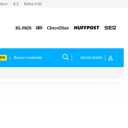
ducir
A-2
Baliza V-16
IOS
INICIAR SESIÓN
ium