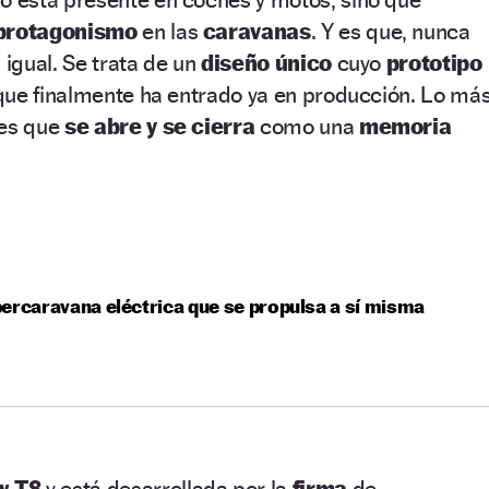
protagonismo
en las
caravanas
. Y es que, nunca
 igual. Se trata de un
diseño único
cuyo
prototipo
que finalmente ha entrado ya en producción. Lo má
 es que
se abre y se cierra
como una
memoria
ercaravana eléctrica que se propulsa a sí misma
w T8
y está desarrollada por la
firma
de