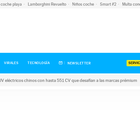
 coche playa
Lamborghini Revuelto
Niños coche
Smart #2
Multa con
SERVIC
VIRALES
TECNOLOGÍA
NEWSLETTER
V eléctricos chinos con hasta 551 CV que desafían a las marcas prémium
tricos chinos con hasta 551 CV que desafían a las marcas prém