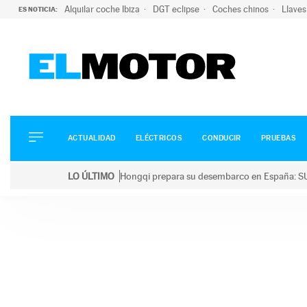
Alquilar coche Ibiza
DGT eclipse
Coches chinos
Llaves
ES NOTICIA:
ACTUALIDAD
ELÉCTRICOS
CONDUCIR
ACTUALIDAD
ELÉCTRICOS
CONDUCIR
PRUEBAS
PRUEBAS
Saltar
VIRALES
LO ÚLTIMO
Hongqi prepara su desembarco en España: SU
al
PODCAST
LO ÚLTIMO
Hongqi prepara su desembarco en España: SUV eléc
contenido
MOTOS
TECNOLOGÍA
SUPERCOCHES
MOTORTV
PREMIOS
SERVICIOS