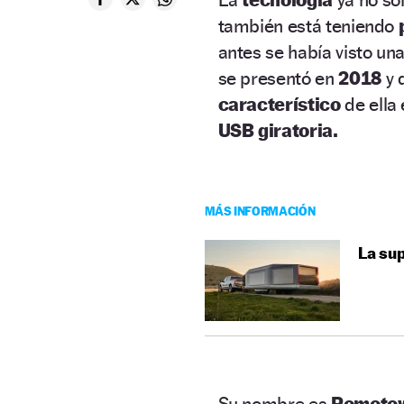
también está teniendo
antes se había visto una
se presentó en
2018
y 
característico
de ella
USB giratoria.
MÁS INFORMACIÓN
La sup
Su nombre es
Romoto