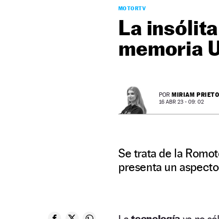
MOTORTV
La insólit
memoria 
MIRIAM PRIET
POR
16 ABR 23 - 09: 02
Se trata de la Romo
presenta un aspecto 
La
tecnología
ya no só