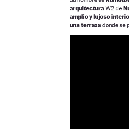
arquitectura
W2 de
N
amplio y lujoso interi
una terraza
donde se p