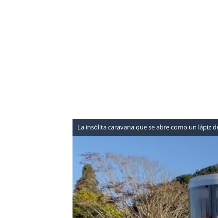
NEWSLETTER
SÍGUENOS
La insólita caravana que se abre como un lápi