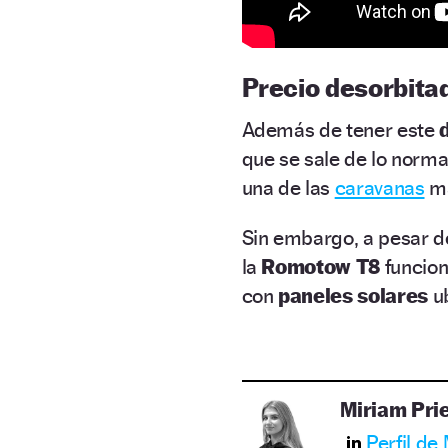
Precio desorbita
Además de tener este
que se sale de lo normal
una de las
caravanas
m
Sin embargo, a pesar d
la
Romotow T8
funcio
con
paneles solares
u
Miriam Pri
Perfil de