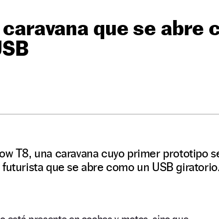
a caravana que se abre
USB
O
tow T8, una caravana cuyo primer prototipo s
futurista que se abre como un USB giratorio
lo está presente en coches y motos, sino que