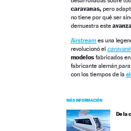
desarrolladas sobre tod
caravanas,
pero adapt
no tiene por qué ser si
demuestra este
avanza
Airstream
es una legen
revolucionó el
caravani
modelos
fabricados en 
fabricante alemán
para
con los tiempos de la
el
MÁS INFORMACIÓN
De la 