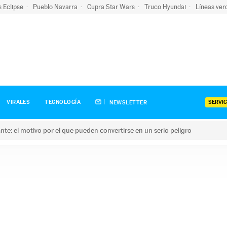
s Eclipse
Pueblo Navarra
Cupra Star Wars
Truco Hyundai
Líneas ver
SERVIC
VIRALES
TECNOLOGÍA
NEWSLETTER
olante: el motivo por el que pueden convertirse en un serio peligro
e: el motivo por el que pueden convertirse en un serio peligro