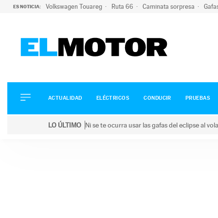
Volkswagen Touareg
Ruta 66
Caminata sorpresa
Gafa
ES NOTICIA:
ACTUALIDAD
ELÉCTRICOS
CONDUCIR
ACTUALIDAD
ELÉCTRICOS
CONDUCIR
PRUEBAS
PRUEBAS
Saltar
VIRALES
LO ÚLTIMO
Ni se te ocurra usar las gafas del eclipse al v
al
PODCAST
LO ÚLTIMO
Ni se te ocurra usar las gafas del eclipse al volant
contenido
MOTOS
TECNOLOGÍA
SUPERCOCHES
MOTORTV
PREMIOS
SERVICIOS