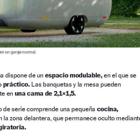
 en un garaje normal.
ana dispone de un
espacio modulable,
en el que se
lo
práctico.
Las banquetas y la mesa pueden
te en
una cama de 2,1×1,5.
ipo de serie comprende una pequeña
cocina,
 la zona delantera, que permanece oculto mediant
iratoria.