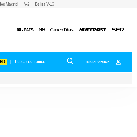
des Madrid
A-2
Baliza V-16
IOS
INICIAR SESIÓN