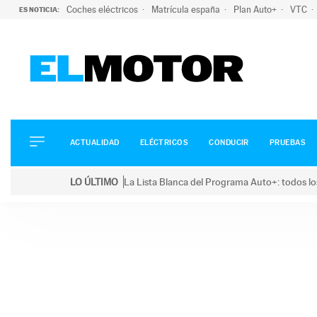
Coches eléctricos
Matrícula españa
Plan Auto+
VTC
ES NOTICIA:
ACTUALIDAD
ELÉCTRICOS
CONDUCIR
ACTUALIDAD
ELÉCTRICOS
CONDUCIR
PRUEBAS
PRUEBAS
Saltar
VIRALES
LO ÚLTIMO
La Lista Blanca del Programa Auto+: todos lo
al
PODCAST
LO ÚLTIMO
La Lista Blanca del Programa Auto+: todos los coc
contenido
MOTOS
TECNOLOGÍA
SUPERCOCHES
MOTORTV
PREMIOS
SERVICIOS