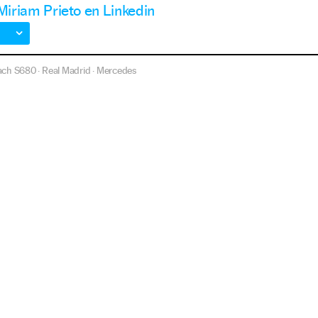
 Miriam Prieto en Linkedin
ach S680
Real Madrid
Mercedes
·
·