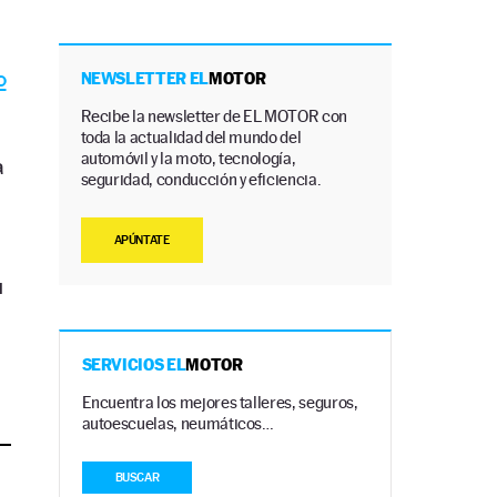
o
NEWSLETTER EL
MOTOR
Recibe la newsletter de EL MOTOR con
toda la actualidad del mundo del
automóvil y la moto, tecnología,
a
seguridad, conducción y eficiencia.
APÚNTATE
u
SERVICIOS EL
MOTOR
Encuentra los mejores talleres, seguros,
autoescuelas, neumáticos…
BUSCAR