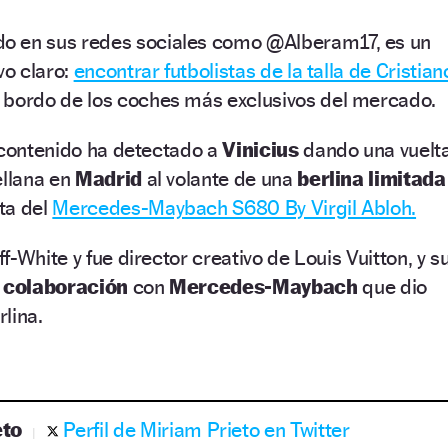
do en sus redes sociales como @Alberam17, es un
vo claro:
encontrar futbolistas de la talla de Cristian
 bordo de los coches más exclusivos del mercado.
 contenido ha detectado a
Vinicius
dando una vuelt
ellana en
Madrid
al volante de una
berlina limitada
ta del
Mercedes-Maybach S680 By Virgil Abloh.
-White y fue director creativo de Louis Vuitton, y s
a
colaboración
con
Mercedes-Maybach
que dio
lina.
eto
Perfil de Miriam Prieto en Twitter