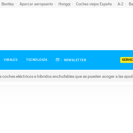
Bentley
Aparcar aeropuerto
Hongqi
Coches viejos España
A-2
Ba
SERVIC
VIRALES
TECNOLOGÍA
NEWSLETTER
s coches eléctricos e híbridos enchufables que se pueden acoger a las ayu
hes eléctricos e híbridos enchufables que se pueden acoger a la