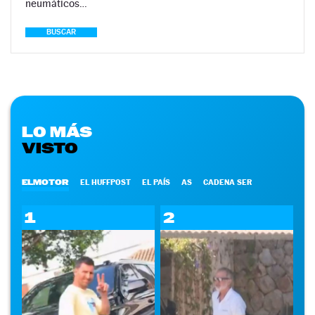
neumáticos…
BUSCAR
LO MÁS
VISTO
ELMOTOR
EL HUFFPOST
EL PAÍS
AS
CADENA SER
1
2