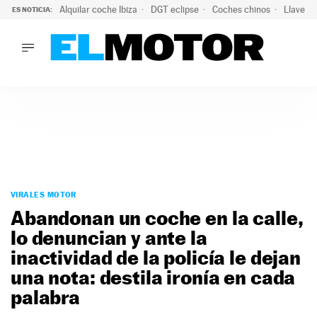
Alquilar coche Ibiza
DGT eclipse
Coches chinos
Llaves 
ES NOTICIA:
LO ÚLTIMO
Hongqi prepara su desembarco en España: SUV eléctricos c
LO ÚLTIMO
Hongqi prepara su desembarco en España: SUV eléctricos c
ACTUALIDAD
ELÉCTRICOS
CONDUCIR
PRUEBAS
Saltar
VIRALES
al
VIRALES MOTOR
PODCAST
contenido
Abandonan un coche en la calle,
MOTOS
lo denuncian y ante la
TECNOLOGÍA
inactividad de la policía le dejan
SUPERCOCHES
MOTORTV
una nota: destila ironía en cada
PREMIOS
palabra
SERVICIOS