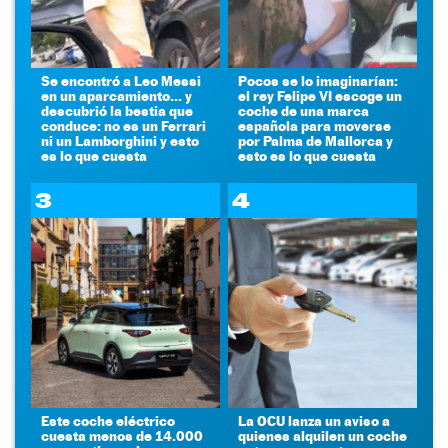
Se encontró a Leo Messi
Pocos se lo imaginarían:
en un aparcamiento... y
el rey Felipe VI escoge un
descubrió la bestia que
coche de una marca
conduce: no es un Ferrari
española para moverse
ni un Lamborghini y esto
por Palma de Mallorca y
es lo que cuesta
esto es lo que cuesta
3
4
Este coche eléctrico
La OCU lanza un aviso a
cuesta menos de 14.000
quienes alquilen un coche