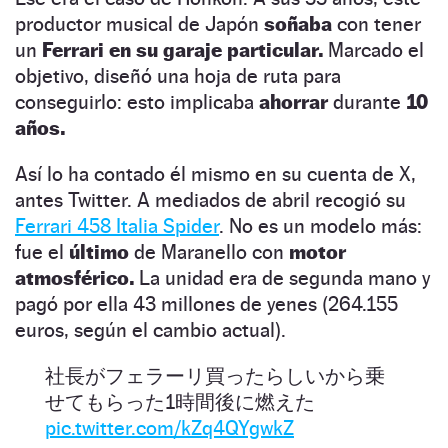
productor musical de Japón
soñaba
con tener
un
Ferrari en su garaje particular.
Marcado el
objetivo, diseñó una hoja de ruta para
conseguirlo: esto implicaba
ahorrar
durante
10
años.
Así lo ha contado él mismo en su cuenta de X,
antes Twitter. A mediados de abril recogió su
Ferrari 458 Italia Spider
. No es un modelo más:
fue el
último
de Maranello con
motor
atmosférico.
La unidad era de segunda mano y
pagó por ella 43 millones de yenes (264.155
euros, según el cambio actual).
社長がフェラーリ買ったらしいから乗
せてもらった1時間後に燃えた
pic.twitter.com/kZq4QYgwkZ