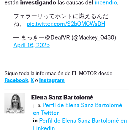
están
investigando
las causas del
incendio
.
フェラーリってホントに燃えるんだ
ね。
pic.twitter.com/S2bOMCWsDH
— まっきー＠DeafVR (@Mackey_0430)
April 16, 2025
Sigue toda la información de EL MOTOR desde
Facebook
,
X
o
Instagram
Elena Sanz Bartolomé
Perfil de Elena Sanz Bartolomé
en Twitter
Perfil de Elena Sanz Bartolomé en
Linkedin