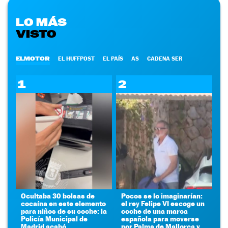
LO MÁS
VISTO
ELMOTOR
EL HUFFPOST
EL PAÍS
AS
CADENA SER
1
2
Ocultaba 30 bolsas de
Pocos se lo imaginarían:
cocaína en este elemento
el rey Felipe VI escoge un
para niños de su coche: la
coche de una marca
Policía Municipal de
española para moverse
Madrid acabó
por Palma de Mallorca y