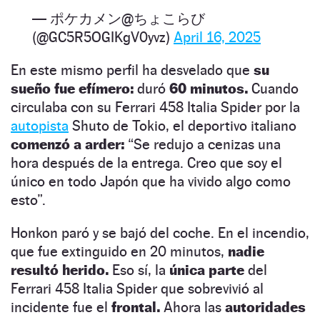
— ポケカメン@ちょこらび
(@GC5R5OGIKgV0yvz)
April 16, 2025
En este mismo perfil ha desvelado que
su
sueño fue efímero:
duró
60 minutos.
Cuando
circulaba con su Ferrari 458 Italia Spider por la
autopista
Shuto de Tokio, el deportivo italiano
comenzó a arder:
“Se redujo a cenizas una
hora después de la entrega. Creo que soy el
único en todo Japón que ha vivido algo como
esto”.
Honkon paró y se bajó del coche. En el incendio,
que fue extinguido en 20 minutos,
nadie
resultó herido.
Eso sí, la
única parte
del
Ferrari 458 Italia Spider que sobrevivió al
incidente fue el
frontal.
Ahora las
autoridades