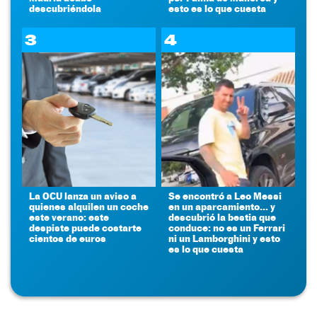
descubriéndola
esto es lo que cuesta
3
4
La OCU lanza un aviso a
Se encontró a Leo Messi
quienes alquilen un coche
en un aparcamiento... y
este verano: este
descubrió la bestia que
despiste puede costarte
conduce: no es un Ferrari
cientos de euros
ni un Lamborghini y esto
es lo que cuesta