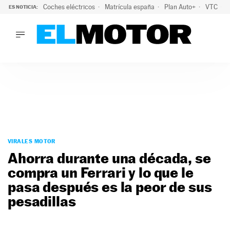
Coches eléctricos
Matrícula españa
Plan Auto+
VTC
ES NOTICIA:
LO ÚLTIMO
La Lista Blanca del Programa Auto+: todos los coches eléct
LO ÚLTIMO
La Lista Blanca del Programa Auto+: todos los coches eléctr
ACTUALIDAD
ELÉCTRICOS
CONDUCIR
PRUEBAS
Saltar
VIRALES
al
VIRALES MOTOR
PODCAST
contenido
Ahorra durante una década, se
MOTOS
compra un Ferrari y lo que le
TECNOLOGÍA
pasa después es la peor de sus
SUPERCOCHES
MOTORTV
pesadillas
PREMIOS
SERVICIOS