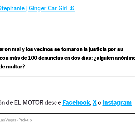
tephanie | Ginger Car Girl 🍌
ron mal y los vecinos se tomaron la justicia por su
on más de 100 denuncias en dos días: ¿alguien anónim
de multar?
ción de EL MOTOR desde
Facebook
,
X
o
Instagram
Las Vegas
Pick-up
·