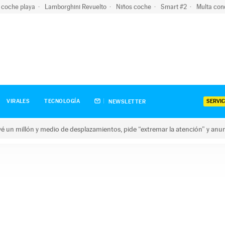
 coche playa
Lamborghini Revuelto
Niños coche
Smart #2
Multa con
SERVIC
VIRALES
TECNOLOGÍA
NEWSLETTER
revé un millón y medio de desplazamientos, pide “extremar la atención” y anu
n millón y medio de desplazamientos, pide “extremar la atención”