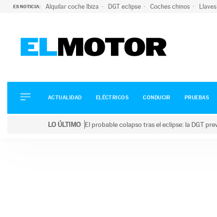
Alquilar coche Ibiza
DGT eclipse
Coches chinos
Llaves
ES NOTICIA:
ACTUALIDAD
ELÉCTRICOS
CONDUCIR
ACTUALIDAD
ELÉCTRICOS
CONDUCIR
PRUEBAS
PRUEBAS
Saltar
VIRALES
LO ÚLTIMO
El probable colapso tras el eclipse: la DGT p
al
PODCAST
LO ÚLTIMO
El probable colapso tras el eclipse: la DGT prevé u
contenido
MOTOS
TECNOLOGÍA
SUPERCOCHES
MOTORTV
PREMIOS
SERVICIOS