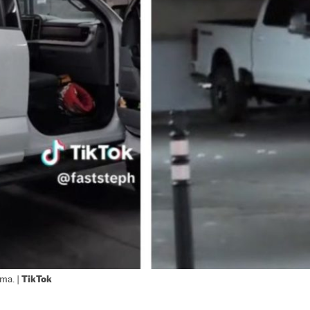
TikTok
ima. |