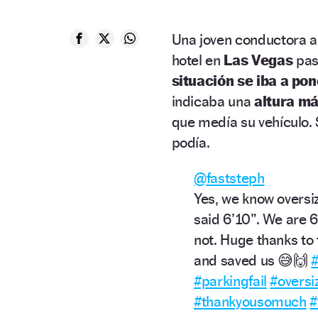
Una joven conductora 
hotel en
Las Vegas
pas
situación se iba a po
indicaba una
altura m
que medía su vehículo. 
podía.
@faststeph
Yes, we know oversiz
said 6’10”. We are 6
not. Huge thanks t
and saved us 😅🙌
#
#parkingfail
#oversi
#thankyousomuch
#