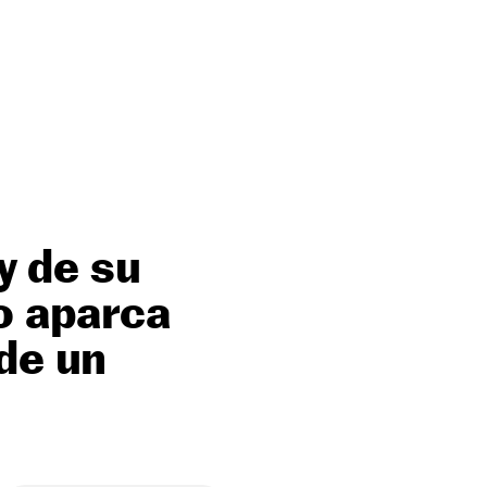
 y de su
o aparca
de un