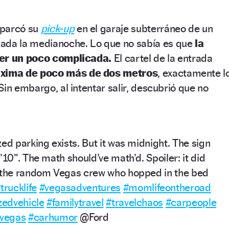
aparcó su
pick-up
en el garaje subterráneo de un
ada la medianoche. Lo que no sabía es que
la
ner un poco complicada.
El cartel de la entrada
áxima de poco más de dos metros
, exactamente l
Sin embargo, al intentar salir, descubrió que no
ed parking exists. But it was midnight. The sign
’10”. The math should’ve math’d. Spoiler: it did
o the random Vegas crew who hopped in the bed
trucklife
#vegasadventures
#momlifeontheroad
zedvehicle
#familytravel
#travelchaos
#carpeople
vegas
#carhumor
@Ford