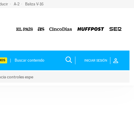
ducir
A-2
Baliza V-16
IOS
INICIAR SESIÓN
ncia controles espe
 y anuncia controles espe