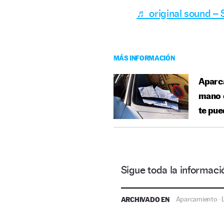
♬ original sound – S
MÁS INFORMACIÓN
Aparca
mano c
te pue
Sigue toda la informa
ARCHIVADO EN
Aparcamiento
·