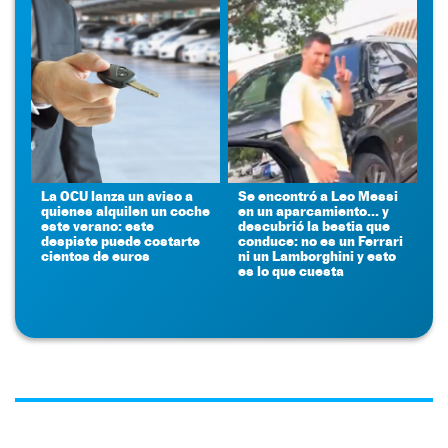
La OCU lanza un aviso a
Se encontró a Leo Messi
quienes alquilen un coche
en un aparcamiento... y
este verano: este
descubrió la bestia que
despiste puede costarte
conduce: no es un Ferrari
cientos de euros
ni un Lamborghini y esto
es lo que cuesta