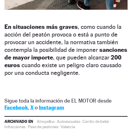
En situaciones más graves
, como cuando la
acción del peatón provoca o está a punto de
provocar un accidente, la normativa también
contempla la posibilidad de imponer
sanciones
de mayor importe
, que pueden alcanzar
200
euros
cuando existe un peligro claro causado
por una conducta negligente.
Sigue toda la información de EL MOTOR desde
Facebook
,
X
o
Instagram
ARCHIVADO EN
Atropellos
·
Autoescuelas
·
Carrito de bebé
·
Infracciones
·
Paso de peatones
·
Valencia