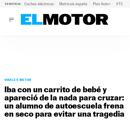
Coches eléctricos
Matrícula españa
Plan Auto+
VTC
ES NOTICIA:
LO ÚLTIMO
La Lista Blanca del Programa Auto+: todos los coches eléct
LO ÚLTIMO
La Lista Blanca del Programa Auto+: todos los coches eléctr
ACTUALIDAD
ELÉCTRICOS
CONDUCIR
PRUEBAS
Saltar
VIRALES
al
VIRALES MOTOR
PODCAST
contenido
Iba con un carrito de bebé y
MOTOS
apareció de la nada para cruzar:
TECNOLOGÍA
un alumno de autoescuela frena
SUPERCOCHES
MOTORTV
en seco para evitar una tragedia
PREMIOS
SERVICIOS