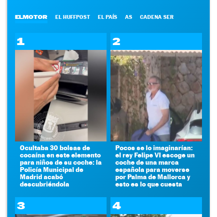
ELMOTOR
EL HUFFPOST
EL PAÍS
AS
CADENA SER
1
2
Ocultaba 30 bolsas de
Pocos se lo imaginarían:
cocaína en este elemento
el rey Felipe VI escoge un
para niños de su coche: la
coche de una marca
Policía Municipal de
española para moverse
Madrid acabó
por Palma de Mallorca y
descubriéndola
esto es lo que cuesta
3
4