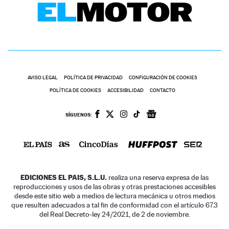
AVISO LEGAL
POLÍTICA DE PRIVACIDAD
CONFIGURACIÓN DE COOKIES
POLÍTICA DE COOKIES
ACCESIBILIDAD
CONTACTO
SÍGUENOS:
EDICIONES EL PAIS, S.L.U.
realiza una reserva expresa de las
reproducciones y usos de las obras y otras prestaciones accesibles
desde este sitio web a medios de lectura mecánica u otros medios
que resulten adecuados a tal fin de conformidad con el artículo 67.3
del Real Decreto-ley 24/2021, de 2 de noviembre.