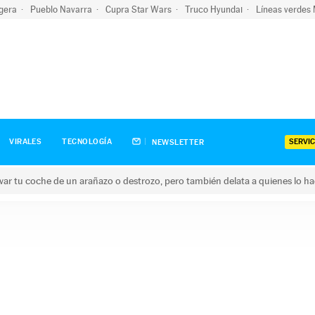
igera
Pueblo Navarra
Cupra Star Wars
Truco Hyundai
Líneas verdes
SERVIC
VIRALES
TECNOLOGÍA
NEWSLETTER
ar tu coche de un arañazo o destrozo, pero también delata a quienes lo h
 coche de un arañazo o destrozo, pero también delata a quienes 