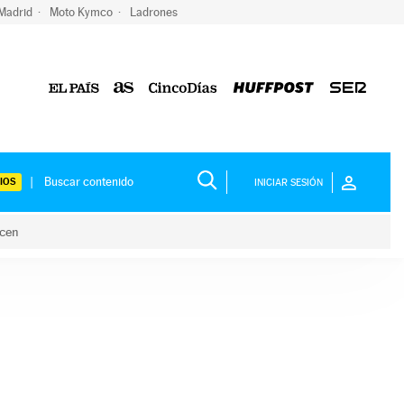
 Madrid
Moto Kymco
Ladrones
IOS
INICIAR SESIÓN
acen
lo hacen