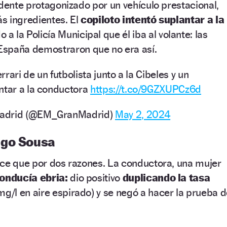
idente protagonizado por un vehículo prestacional,
ás ingredientes. El
copiloto intentó suplantar a la
a la Policía Municipal que él iba al volante: las
España demostraron que no era así.
rari de un futbolista junto a la Cibeles y un
ntar a la conductora
https://t.co/9GZXUPCz6d
Madrid (@EM_GranMadrid)
May 2, 2024
ego Sousa
ece que por dos razones. La conductora, una mujer
onducía ebria:
dio positivo
duplicando la tasa
mg/l en aire espirado) y se negó a hacer la prueba 