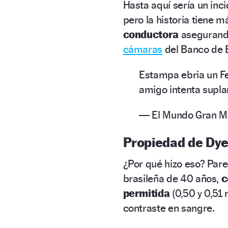
Hasta aquí sería un inc
pero la historia tiene m
conductora
asegurando 
cámaras
del Banco de 
Estampa ebria un Fer
amigo intenta supla
— El Mundo Gran 
Propiedad de Dy
¿Por qué hizo eso? Par
brasileña de 40 años,
c
permitida
(0,50 y 0,51 
contraste en sangre.