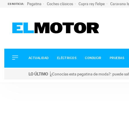
Pegatina
Coches clásicos
Cupra rey Felipe
Caravana l
ES NOTICIA:
ACTUALIDAD
ELÉCTRICOS
CONDUCIR
ACTUALIDAD
ELÉCTRICOS
CONDUCIR
PRUEBAS
PRUEBAS
Saltar
VIRALES
LO ÚLTIMO
¿Conocías esta pegatina de moda?: puede salv
al
PODCAST
LO ÚLTIMO
¿Conocías esta pegatina de moda?: puede salvar tu
contenido
MOTOS
TECNOLOGÍA
SUPERCOCHES
MOTORTV
PREMIOS
SERVICIOS