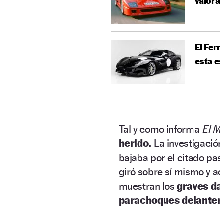
valora
El Fer
esta e
Tal y como informa
El 
herido.
La investigació
bajaba por el citado pa
giró sobre sí mismo y a
muestran los
graves d
parachoques delanter