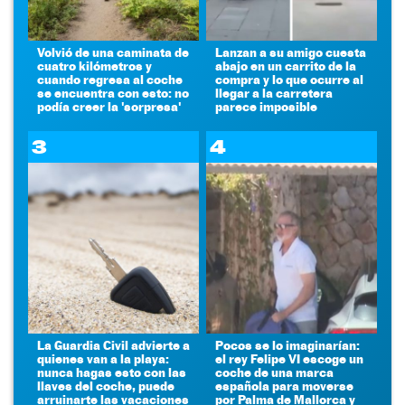
Volvió de una caminata de
Lanzan a su amigo cuesta
cuatro kilómetros y
abajo en un carrito de la
cuando regresa al coche
compra y lo que ocurre al
se encuentra con esto: no
llegar a la carretera
podía creer la 'sorpresa'
parece imposible
3
4
La Guardia Civil advierte a
Pocos se lo imaginarían:
quienes van a la playa:
el rey Felipe VI escoge un
nunca hagas esto con las
coche de una marca
llaves del coche, puede
española para moverse
arruinarte las vacaciones
por Palma de Mallorca y