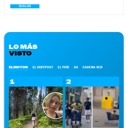
BUSCAR
LO MÁS
VISTO
ELMOTOR
EL HUFFPOST
EL PAÍS
AS
CADENA SER
1
2