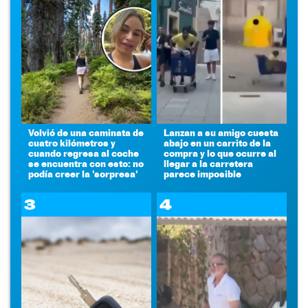
Volvió de una caminata de
Lanzan a su amigo cuesta
cuatro kilómetros y
abajo en un carrito de la
cuando regresa al coche
compra y lo que ocurre al
se encuentra con esto: no
llegar a la carretera
podía creer la 'sorpresa'
parece imposible
3
4