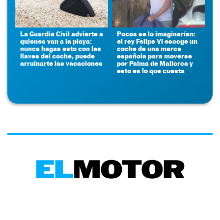
La Guardia Civil advierte a
Pocos se lo imaginarían:
quienes van a la playa:
el rey Felipe VI escoge un
nunca hagas esto con las
coche de una marca
llaves del coche, puede
española para moverse
arruinarte las vacaciones
por Palma de Mallorca y
esto es lo que cuesta