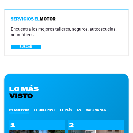
SERVICIOS EL
MOTOR
Encuentra los mejores talleres, seguros, autoescuelas,
neumáticos…
BUSCAR
LO MÁS
VISTO
ELMOTOR
EL HUFFPOST
EL PAÍS
AS
CADENA SER
1
2