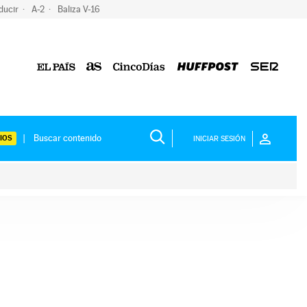
ducir
A-2
Baliza V-16
IOS
INICIAR SESIÓN
ium