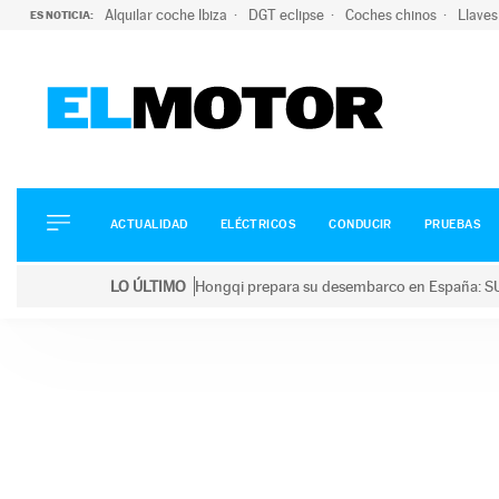
Alquilar coche Ibiza
DGT eclipse
Coches chinos
Llaves
ES NOTICIA:
ACTUALIDAD
ELÉCTRICOS
CONDUCIR
ACTUALIDAD
ELÉCTRICOS
CONDUCIR
PRUEBAS
PRUEBAS
Saltar
VIRALES
LO ÚLTIMO
Hongqi prepara su desembarco en España: SU
al
PODCAST
LO ÚLTIMO
Hongqi prepara su desembarco en España: SUV eléc
contenido
MOTOS
TECNOLOGÍA
SUPERCOCHES
MOTORTV
PREMIOS
SERVICIOS