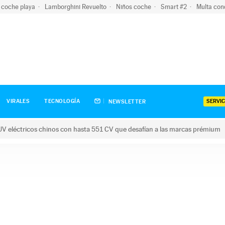
 coche playa
Lamborghini Revuelto
Niños coche
Smart #2
Multa con
SERVIC
VIRALES
TECNOLOGÍA
NEWSLETTER
V eléctricos chinos con hasta 551 CV que desafían a las marcas prémium
tricos chinos con hasta 551 CV que desafían a las marcas prém