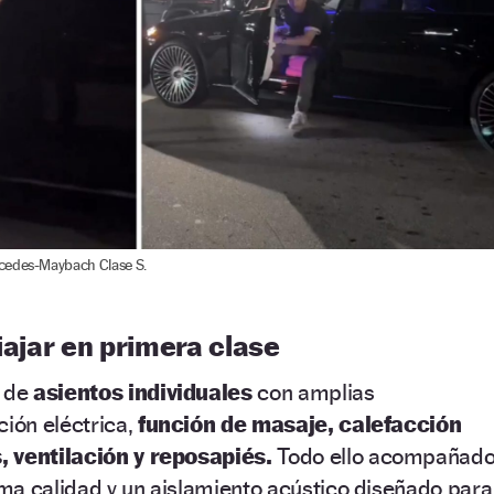
cedes-Maybach Clase S.
viajar en primera clase
n de
asientos individuales
con amplias
ción eléctrica,
función de masaje, calefacción
, ventilación y reposapiés.
Todo ello acompañad
ma calidad y un aislamiento acústico diseñado para