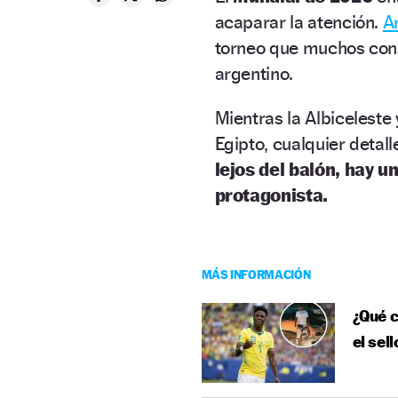
acaparar la atención.
A
torneo que muchos consi
argentino.
Mientras la Albiceleste 
Egipto, cualquier detall
lejos del balón, hay 
protagonista.
MÁS INFORMACIÓN
¿Qué c
el sel