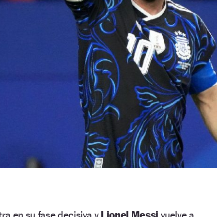
ra en su fase decisiva y
Lionel Messi
vuelve a