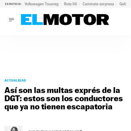
Volkswagen Touareg
Ruta 66
Caminata sorpresa
Gafas 
ES NOTICIA:
LO ÚLTIMO
Ni se te ocurra usar las gafas del eclipse al volante: el moti
LO ÚLTIMO
Ni se te ocurra usar las gafas del eclipse al volante: el motiv
ACTUALIDAD
ELÉCTRICOS
CONDUCIR
PRUEBAS
Saltar
VIRALES
al
ACTUALIDAD
PODCAST
contenido
Así son las multas exprés de la
MOTOS
DGT: estos son los conductores
TECNOLOGÍA
que ya no tienen escapatoria
SUPERCOCHES
MOTORTV
PREMIOS
SERVICIOS