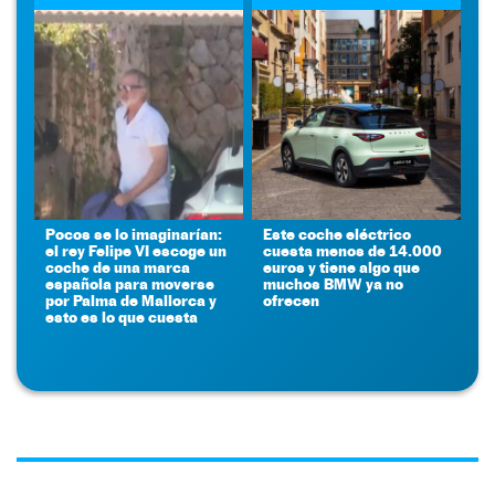
Pocos se lo imaginarían:
Este coche eléctrico
el rey Felipe VI escoge un
cuesta menos de 14.000
coche de una marca
euros y tiene algo que
española para moverse
muchos BMW ya no
por Palma de Mallorca y
ofrecen
esto es lo que cuesta