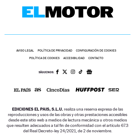
AVISO LEGAL
POLÍTICA DE PRIVACIDAD
CONFIGURACIÓN DE COOKIES
POLÍTICA DE COOKIES
ACCESIBILIDAD
CONTACTO
SÍGUENOS:
EDICIONES EL PAIS, S.L.U.
realiza una reserva expresa de las
reproducciones y usos de las obras y otras prestaciones accesibles
desde este sitio web a medios de lectura mecánica u otros medios
que resulten adecuados a tal fin de conformidad con el artículo 67.3
del Real Decreto-ley 24/2021, de 2 de noviembre.