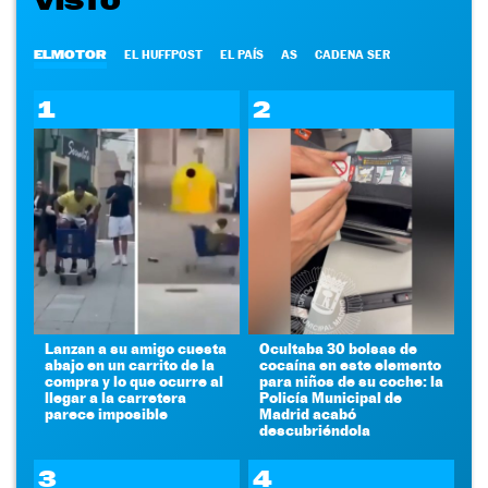
VISTO
ELMOTOR
EL HUFFPOST
EL PAÍS
AS
CADENA SER
1
2
Lanzan a su amigo cuesta
Ocultaba 30 bolsas de
abajo en un carrito de la
cocaína en este elemento
compra y lo que ocurre al
para niños de su coche: la
llegar a la carretera
Policía Municipal de
parece imposible
Madrid acabó
descubriéndola
3
4