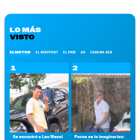
LO MÁS
VISTO
ELMOTOR
EL HUFFPOST
EL PAÍS
AS
CADENA SER
1
2
Se encontró a Leo Messi
Pocos se lo imaginarían: