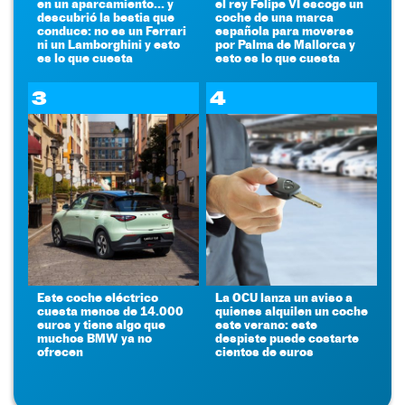
en un aparcamiento... y
el rey Felipe VI escoge un
descubrió la bestia que
coche de una marca
conduce: no es un Ferrari
española para moverse
ni un Lamborghini y esto
por Palma de Mallorca y
es lo que cuesta
esto es lo que cuesta
3
4
Este coche eléctrico
La OCU lanza un aviso a
cuesta menos de 14.000
quienes alquilen un coche
euros y tiene algo que
este verano: este
muchos BMW ya no
despiste puede costarte
ofrecen
cientos de euros