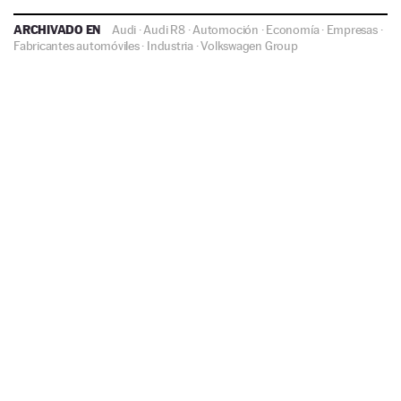
ARCHIVADO EN
Audi
·
Audi R8
·
Automoción
·
Economía
·
Empresas
·
Fabricantes automóviles
·
Industria
·
Volkswagen Group