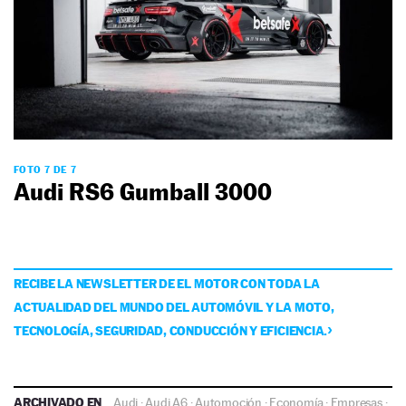
FOTO 7 DE 7
Audi RS6 Gumball 3000
RECIBE LA NEWSLETTER DE EL MOTOR CON TODA LA
ACTUALIDAD DEL MUNDO DEL AUTOMÓVIL Y LA MOTO,
TECNOLOGÍA, SEGURIDAD, CONDUCCIÓN Y EFICIENCIA.
ARCHIVADO EN
Audi
·
Audi A6
·
Automoción
·
Economía
·
Empresas
·