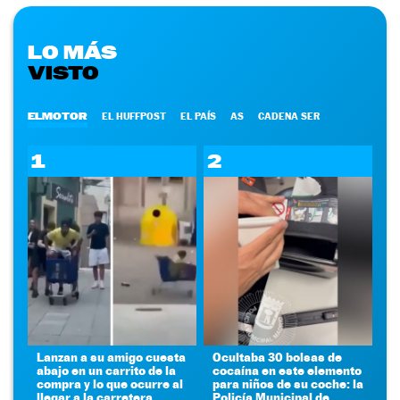
LO MÁS
VISTO
ELMOTOR
EL HUFFPOST
EL PAÍS
AS
CADENA SER
1
2
Lanzan a su amigo cuesta
Ocultaba 30 bolsas de
abajo en un carrito de la
cocaína en este elemento
compra y lo que ocurre al
para niños de su coche: la
llegar a la carretera
Policía Municipal de