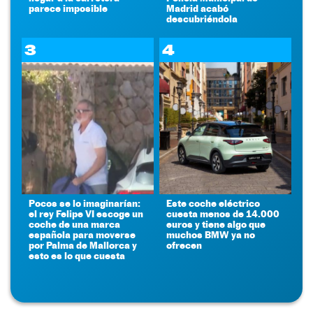
parece imposible
Madrid acabó
descubriéndola
3
4
Pocos se lo imaginarían:
Este coche eléctrico
el rey Felipe VI escoge un
cuesta menos de 14.000
coche de una marca
euros y tiene algo que
española para moverse
muchos BMW ya no
por Palma de Mallorca y
ofrecen
esto es lo que cuesta