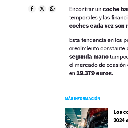
Encontrar un
coche ba
temporales y las finan
coches cada vez son 
Esta tendencia en los p
crecimiento constante 
segunda mano
tampoco
el mercado de ocasión 
en
19.379 euros.
MÁS INFORMACIÓN
Los c
2024 s