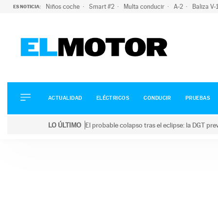
Niños coche
Smart #2
Multa conducir
A-2
Baliza V
ES NOTICIA:
ACTUALIDAD
ELÉCTRICOS
CONDUCIR
ACTUALIDAD
ELÉCTRICOS
CONDUCIR
PRUEBAS
PRUEBAS
Saltar
VIRALES
LO ÚLTIMO
El probable colapso tras el eclipse: la DGT p
al
PODCAST
LO ÚLTIMO
El probable colapso tras el eclipse: la DGT prevé u
contenido
MOTOS
TECNOLOGÍA
SUPERCOCHES
MOTORTV
PREMIOS
SERVICIOS