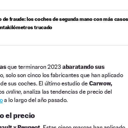
o de fraude: los coches de segunda mano con más caso
entakilómetros trucado
cas
que terminaron 2023
abaratando sus
, solo son cinco los fabricantes que han aplicado
 de sus coches. El último estudio de
Carwow,
los
online,
analiza las tendencias de precio del
co
a lo largo del año pasado.
o el precio
nault y Peugeot.
Estas cinco marcas han aplicado