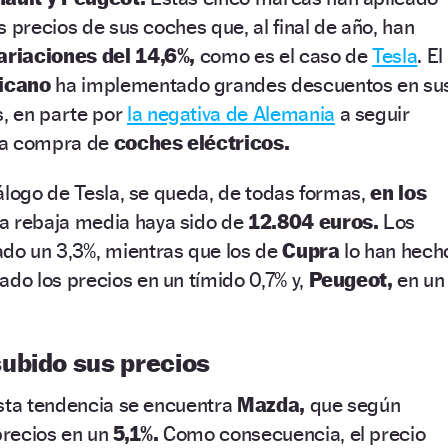
s precios de sus coches que, al final de año, han
ariaciones del 14,6%,
como es el caso de
Tesla
. El
ricano
ha implementado grandes descuentos en su
, en parte por
la negativa de Alemania
a seguir
la compra de
coches eléctricos.
álogo de Tesla, se queda, de todas formas,
en los
a rebaja media haya sido de
12.804 euros.
Los
do un 3,3%, mientras que los de
Cupra
lo han hech
ado los precios en un tímido 0,7% y,
Peugeot,
en un
ubido sus precios
esta tendencia se encuentra
Mazda,
que según
precios en un
5,1%.
Como consecuencia, el precio