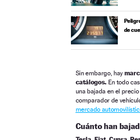
Peligr
de cu
Sin embargo, hay
mar
catálogos.
En todo caso
una bajada en el precio
comparador de vehícu
mercado automovilísti
Cuánto han bajad
Tesla, Fiat, Cupra, Re