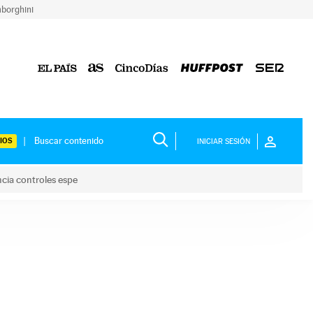
borghini
IOS
INICIAR SESIÓN
ncia controles espe
 y anuncia controles espe