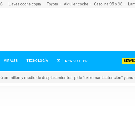
-16
Llaves coche copia
Toyota
Alquiler coche
Gasolina 95 o 98
Lam
SERVIC
VIRALES
TECNOLOGÍA
NEWSLETTER
revé un millón y medio de desplazamientos, pide “extremar la atención” y anu
n millón y medio de desplazamientos, pide “extremar la atención”