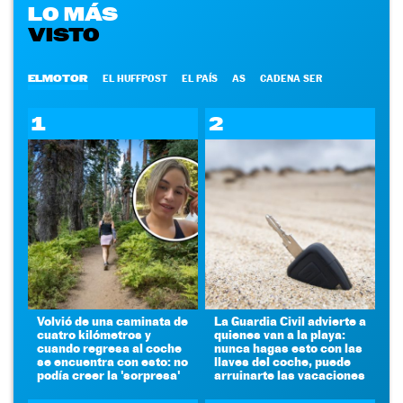
LO MÁS
VISTO
ELMOTOR
EL HUFFPOST
EL PAÍS
AS
CADENA SER
1
2
Volvió de una caminata de
La Guardia Civil advierte a
cuatro kilómetros y
quienes van a la playa:
cuando regresa al coche
nunca hagas esto con las
se encuentra con esto: no
llaves del coche, puede
podía creer la 'sorpresa'
arruinarte las vacaciones