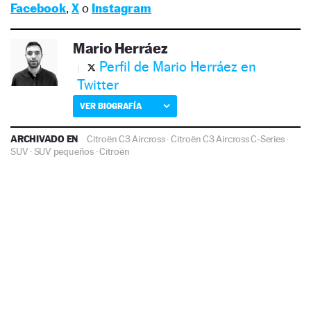
Facebook
,
X
o
Instagram
Mario Herráez
Perfil de Mario Herráez en
Twitter
VER BIOGRAFÍA
ARCHIVADO EN
Citroën C3 Aircross
·
Citroën C3 Aircross C-Series
·
SUV
·
SUV pequeños
·
Citroën