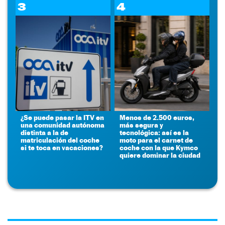
3
4
¿Se puede pasar la ITV en
Menos de 2.500 euros,
una comunidad autónoma
más segura y
distinta a la de
tecnológica: así es la
matriculación del coche
moto para el carnet de
si te toca en vacaciones?
coche con la que Kymco
quiere dominar la ciudad