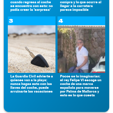
cuando regresa al coche
compra y lo que ocurre al
se encuentra con esto: no
llegar a la carretera
podía creer la 'sorpresa'
parece imposible
3
4
La Guardia Civil advierte a
Pocos se lo imaginarían:
quienes van a la playa:
el rey Felipe VI escoge un
nunca hagas esto con las
coche de una marca
llaves del coche, puede
española para moverse
arruinarte las vacaciones
por Palma de Mallorca y
esto es lo que cuesta