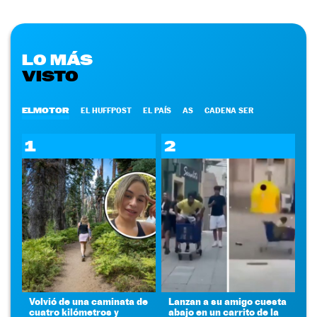
LO MÁS
VISTO
ELMOTOR
EL HUFFPOST
EL PAÍS
AS
CADENA SER
1
2
Volvió de una caminata de
Lanzan a su amigo cuesta
cuatro kilómetros y
abajo en un carrito de la