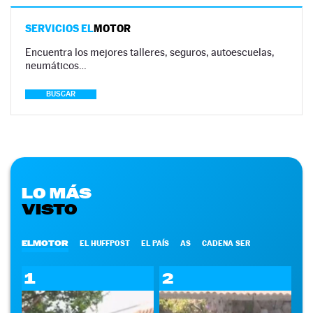
SERVICIOS EL
MOTOR
Encuentra los mejores talleres, seguros, autoescuelas,
neumáticos…
BUSCAR
LO MÁS
VISTO
ELMOTOR
EL HUFFPOST
EL PAÍS
AS
CADENA SER
1
2