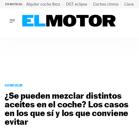
Alquilar coche Ibiza
DGT eclipse
Coches chinos
Llaves 
ES NOTICIA:
LO ÚLTIMO
El probable colapso tras el eclipse: la DGT prevé un millón 
LO ÚLTIMO
El probable colapso tras el eclipse: la DGT prevé un millón 
ACTUALIDAD
ELÉCTRICOS
CONDUCIR
PRUEBAS
Saltar
VIRALES
al
CONDUCIR
PODCAST
contenido
¿Se pueden mezclar distintos
MOTOS
aceites en el coche? Los casos
TECNOLOGÍA
en los que sí y los que conviene
SUPERCOCHES
MOTORTV
evitar
PREMIOS
SERVICIOS