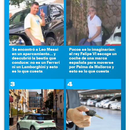
Se encontró a Leo Messi
Pocos se lo imaginarían:
en un aparcamiento... y
el rey Felipe VI escoge un
descubrió la bestia que
coche de una marca
conduce: no es un Ferrari
española para moverse
ni un Lamborghini y esto
por Palma de Mallorca y
es lo que cuesta
esto es lo que cuesta
3
4