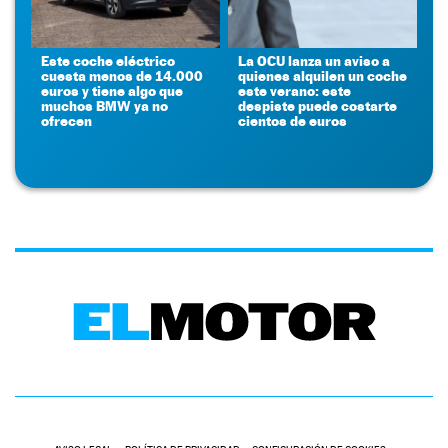
Este coche eléctrico
La OCU lanza un aviso a
cuesta menos de 14.000
quienes alquilen un coche
euros y tiene algo que
este verano: este
muchos BMW ya no
despiste puede costarte
ofrecen
cientos de euros