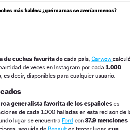
ches más fiables: ¿qué marcas se averían menos?
 de coches favorita
de cada país,
Carwow
calcul
 cantidad de veces en Instagram por cada
1.000
, es decir, disponibles para cualquier usuario.
acados
rca generalista favorita de los españoles
es
aciones de cada 1.000 halladas en esta red son de l
undo lugar se encuentra
Ford
con
37,9 menciones
ciones, seguida de
Renault
en tercer lugar,
con