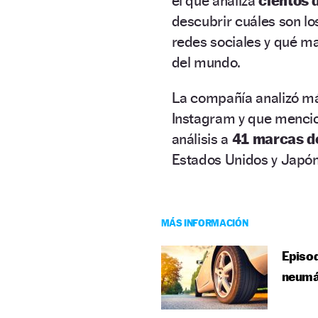
el que analiza
cientos 
descubrir cuáles son lo
redes sociales y qué ma
del mundo.
La compañía analizó m
Instagram y que mencio
análisis a
41 marcas d
Estados Unidos y Japón
MÁS INFORMACIÓN
Episod
neumá