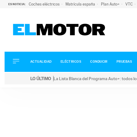
Coches eléctricos
Matrícula españa
Plan Auto+
VTC
ES NOTICIA:
ACTUALIDAD
ELÉCTRICOS
CONDUCIR
ACTUALIDAD
ELÉCTRICOS
CONDUCIR
PRUEBAS
PRUEBAS
Saltar
VIRALES
LO ÚLTIMO
La Lista Blanca del Programa Auto+: todos lo
al
PODCAST
LO ÚLTIMO
La Lista Blanca del Programa Auto+: todos los coc
contenido
MOTOS
TECNOLOGÍA
SUPERCOCHES
MOTORTV
PREMIOS
SERVICIOS