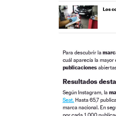
Los co
Para descubrir la
marca
cuál aparecía la mayor
publicaciones
abiertas
Resultados dest
Según Instagram, la
ma
Seat.
Hasta 65,7 public
marca nacional. En
seg
por cada 1.000 publica