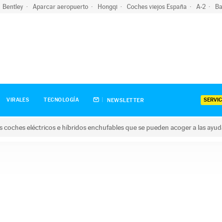
Bentley
Aparcar aeropuerto
Hongqi
Coches viejos España
A-2
Ba
SERVIC
VIRALES
TECNOLOGÍA
NEWSLETTER
s coches eléctricos e híbridos enchufables que se pueden acoger a las ayu
hes eléctricos e híbridos enchufables que se pueden acoger a la