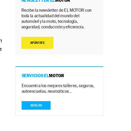
NEWSLETTER EL
MOTOR
Recibe la newsletter de EL MOTOR con
toda la actualidad del mundo del
automóvil y la moto, tecnología,
seguridad, conducción y eficiencia.
n
APÚNTATE
e
SERVICIOS EL
MOTOR
Encuentra los mejores talleres, seguros,
autoescuelas, neumáticos…
BUSCAR