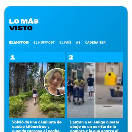
LO MÁS
VISTO
ELMOTOR
EL HUFFPOST
EL PAÍS
AS
CADENA SER
1
2
Volvió de una caminata de
Lanzan a su amigo cuesta
cuatro kilómetros y
abajo en un carrito de la
cuando regresa al coche
compra y lo que ocurre al