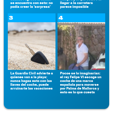
se encuentra con esto: no
llegar a la carretera
podía creer la 'sorpresa'
parece imposible
3
4
La Guardia Civil advierte a
Pocos se lo imaginarían:
quienes van a la playa:
el rey Felipe VI escoge un
nunca hagas esto con las
coche de una marca
llaves del coche, puede
española para moverse
arruinarte las vacaciones
por Palma de Mallorca y
esto es lo que cuesta