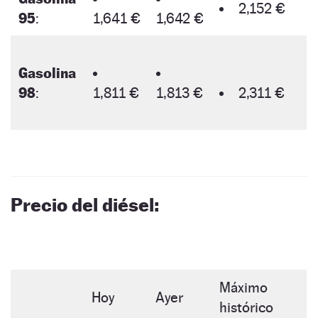
2,152 €
95
:
1,641 €
1,642 €
Gasolina
98
:
1,811 €
1,813 €
2,311 €
Precio del diésel:
Máximo
Hoy
Ayer
histórico