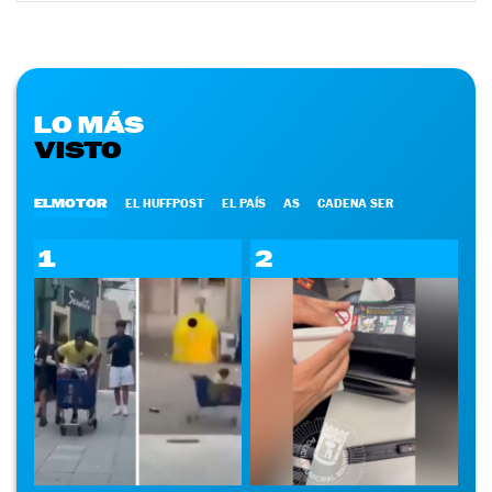
LO MÁS
VISTO
ELMOTOR
EL HUFFPOST
EL PAÍS
AS
CADENA SER
1
2