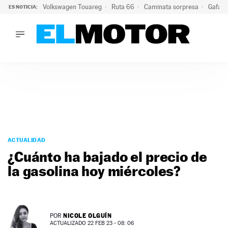
Volkswagen Touareg
Ruta 66
Caminata sorpresa
Gafas 
ES NOTICIA:
LO ÚLTIMO
Ni se te ocurra usar las gafas del eclipse al volante: el moti
LO ÚLTIMO
Ni se te ocurra usar las gafas del eclipse al volante: el motiv
ACTUALIDAD
ELÉCTRICOS
CONDUCIR
PRUEBAS
Saltar
VIRALES
al
ACTUALIDAD
PODCAST
contenido
¿Cuánto ha bajado el precio de
MOTOS
la gasolina hoy miércoles?
TECNOLOGÍA
SUPERCOCHES
MOTORTV
PREMIOS
NICOLE OLGUÍN
POR
SERVICIOS
ACTUALIZADO 22 FEB 23 - 08: 06