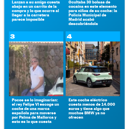
Lanzan a su amigo cuesta
Ocultaba 30 bolsas de
abajo en un carrito de la
cocaína en este elemento
compra y lo que ocurre al
para niños de su coche: la
llegar a la carretera
Policía Municipal de
parece imposible
Madrid acabó
descubriéndola
3
4
Pocos se lo imaginarían:
Este coche eléctrico
el rey Felipe VI escoge un
cuesta menos de 14.000
coche de una marca
euros y tiene algo que
española para moverse
muchos BMW ya no
por Palma de Mallorca y
ofrecen
esto es lo que cuesta