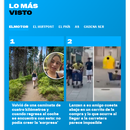
LO MÁS
VISTO
ELMOTOR
EL HUFFPOST
EL PAÍS
AS
CADENA SER
1
2
Volvió de una caminata de
Lanzan a su amigo cuesta
cuatro kilómetros y
abajo en un carrito de la
cuando regresa al coche
compra y lo que ocurre al
se encuentra con esto: no
llegar a la carretera
podía creer la 'sorpresa'
parece imposible