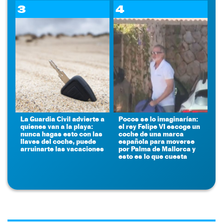
3
4
La Guardia Civil advierte a
Pocos se lo imaginarían:
quienes van a la playa:
el rey Felipe VI escoge un
nunca hagas esto con las
coche de una marca
llaves del coche, puede
española para moverse
arruinarte las vacaciones
por Palma de Mallorca y
esto es lo que cuesta