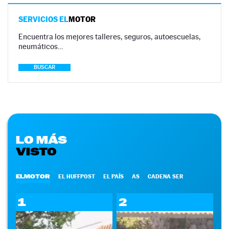
SERVICIOS EL
MOTOR
Encuentra los mejores talleres, seguros, autoescuelas,
neumáticos…
BUSCAR
LO MÁS
VISTO
ELMOTOR
EL HUFFPOST
EL PAÍS
AS
CADENA SER
1
2