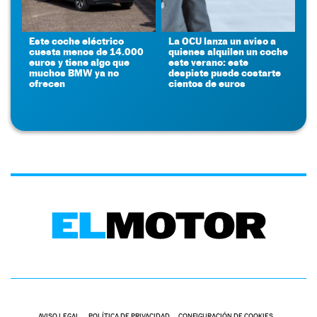
Este coche eléctrico
La OCU lanza un aviso a
cuesta menos de 14.000
quienes alquilen un coche
euros y tiene algo que
este verano: este
muchos BMW ya no
despiste puede costarte
ofrecen
cientos de euros
AVISO LEGAL
POLÍTICA DE PRIVACIDAD
CONFIGURACIÓN DE COOKIES