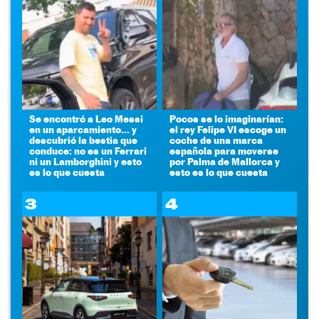
Se encontró a Leo Messi
Pocos se lo imaginarían:
en un aparcamiento... y
el rey Felipe VI escoge un
descubrió la bestia que
coche de una marca
conduce: no es un Ferrari
española para moverse
ni un Lamborghini y esto
por Palma de Mallorca y
es lo que cuesta
esto es lo que cuesta
3
4