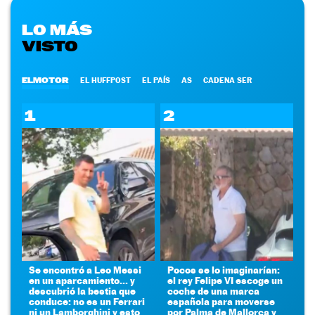
LO MÁS
VISTO
ELMOTOR
EL HUFFPOST
EL PAÍS
AS
CADENA SER
1
2
Se encontró a Leo Messi
Pocos se lo imaginarían:
en un aparcamiento... y
el rey Felipe VI escoge un
descubrió la bestia que
coche de una marca
conduce: no es un Ferrari
española para moverse
ni un Lamborghini y esto
por Palma de Mallorca y