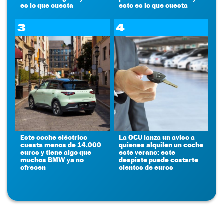
es lo que cuesta
esto es lo que cuesta
3
4
Este coche eléctrico
La OCU lanza un aviso a
cuesta menos de 14.000
quienes alquilen un coche
euros y tiene algo que
este verano: este
muchos BMW ya no
despiste puede costarte
ofrecen
cientos de euros