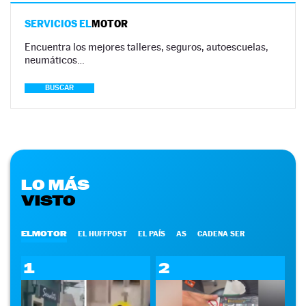
SERVICIOS EL
MOTOR
Encuentra los mejores talleres, seguros, autoescuelas,
neumáticos…
BUSCAR
LO MÁS
VISTO
ELMOTOR
EL HUFFPOST
EL PAÍS
AS
CADENA SER
1
2