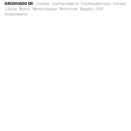
ARCHIVADO EN
Coches
·
Coches clásicos
·
Coches eléctricos
·
Escúter
·
Libros
·
Motos
·
Motos clásicas
·
Motos trail
·
Regalos
·
SUV
·
Todoterrenos