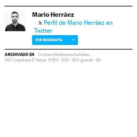
Mario Herráez
Perfil de Mario Herráez en
Twitter
VER BIOGRAFÍA
ARCHIVADO EN
Coches híbridos enchufables
·
DS7 Crossback E-Tense
·
PHEV
·
SUV
·
SUV grande
·
DS