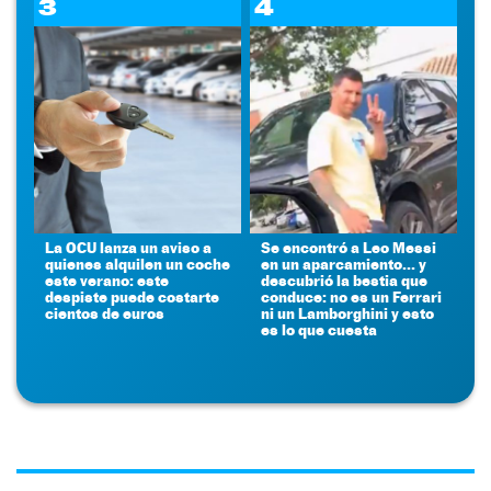
3
4
La OCU lanza un aviso a
Se encontró a Leo Messi
quienes alquilen un coche
en un aparcamiento... y
este verano: este
descubrió la bestia que
despiste puede costarte
conduce: no es un Ferrari
cientos de euros
ni un Lamborghini y esto
es lo que cuesta