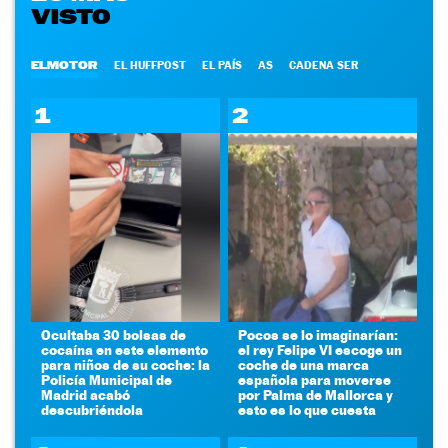
VISTO
ELMOTOR
EL HUFFPOST
EL PAÍS
AS
CADENA SER
1
2
Ocultaba 30 bolsas de
Pocos se lo imaginarían:
cocaína en este elemento
el rey Felipe VI escoge un
para niños de su coche: la
coche de una marca
Policía Municipal de
española para moverse
Madrid acabó
por Palma de Mallorca y
descubriéndola
esto es lo que cuesta