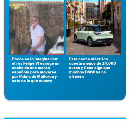
Pocos se lo imaginarían:
Este coche eléctrico
el rey Felipe VI escoge un
cuesta menos de 14.000
coche de una marca
euros y tiene algo que
española para moverse
muchos BMW ya no
por Palma de Mallorca y
ofrecen
esto es lo que cuesta