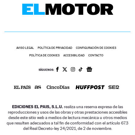
AVISO LEGAL
POLÍTICA DE PRIVACIDAD
CONFIGURACIÓN DE COOKIES
POLÍTICA DE COOKIES
ACCESIBILIDAD
CONTACTO
SÍGUENOS:
EDICIONES EL PAIS, S.L.U.
realiza una reserva expresa de las
reproducciones y usos de las obras y otras prestaciones accesibles
desde este sitio web a medios de lectura mecánica u otros medios
que resulten adecuados a tal fin de conformidad con el artículo 67.3
del Real Decreto-ley 24/2021, de 2 de noviembre.