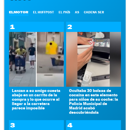
ELMOTOR
EL HUFFPOST
EL PAÍS
AS
CADENA SER
1
2
Lanzan a su amigo cuesta
Ocultaba 30 bolsas de
abajo en un carrito de la
cocaína en este elemento
compra y lo que ocurre al
para niños de su coche: la
llegar a la carretera
Policía Municipal de
parece imposible
Madrid acabó
descubriéndola
3
4