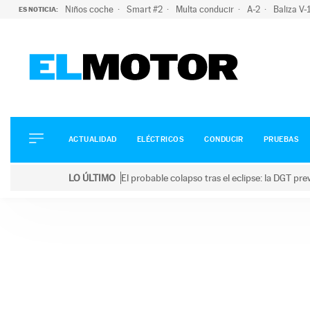
Niños coche
Smart #2
Multa conducir
A-2
Baliza V
ES NOTICIA:
ACTUALIDAD
ELÉCTRICOS
CONDUCIR
ACTUALIDAD
ELÉCTRICOS
CONDUCIR
PRUEBAS
PRUEBAS
Saltar
VIRALES
LO ÚLTIMO
El probable colapso tras el eclipse: la DGT p
al
PODCAST
LO ÚLTIMO
El probable colapso tras el eclipse: la DGT prevé u
contenido
MOTOS
TECNOLOGÍA
SUPERCOCHES
MOTORTV
PREMIOS
SERVICIOS