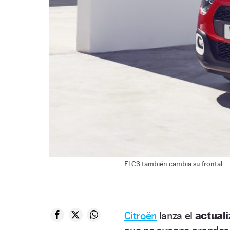
El C3 también cambia su frontal.
Citroën
lanza el
actuali