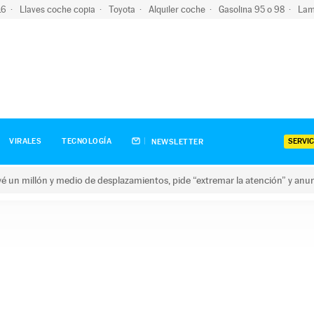
-16
Llaves coche copia
Toyota
Alquiler coche
Gasolina 95 o 98
Lam
SERVIC
VIRALES
TECNOLOGÍA
NEWSLETTER
revé un millón y medio de desplazamientos, pide “extremar la atención” y anu
n millón y medio de desplazamientos, pide “extremar la atención”