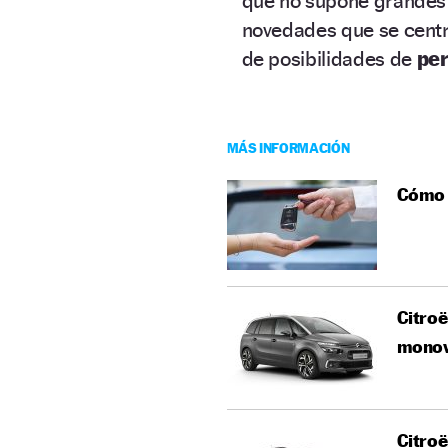
que no supone grandes 
novedades que se centr
de posibilidades de
per
MÁS INFORMACIÓN
Cómo 
Citroë
mono
Citroë