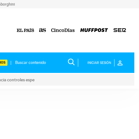
borghini
IOS
INICIAR SESIÓN
ncia controles espe
 y anuncia controles espe