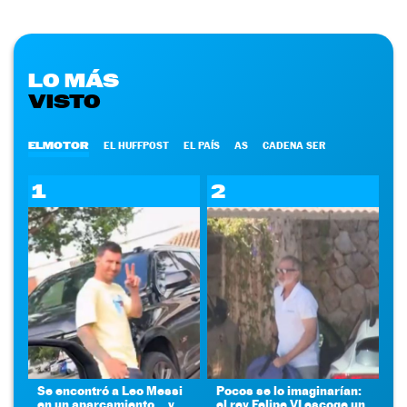
LO MÁS
VISTO
ELMOTOR
EL HUFFPOST
EL PAÍS
AS
CADENA SER
1
2
Se encontró a Leo Messi
Pocos se lo imaginarían:
en un aparcamiento... y
el rey Felipe VI escoge un