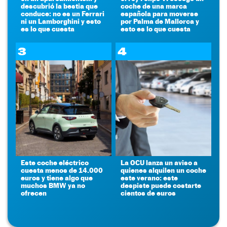
descubrió la bestia que
coche de una marca
conduce: no es un Ferrari
española para moverse
ni un Lamborghini y esto
por Palma de Mallorca y
es lo que cuesta
esto es lo que cuesta
3
4
Este coche eléctrico
La OCU lanza un aviso a
cuesta menos de 14.000
quienes alquilen un coche
euros y tiene algo que
este verano: este
muchos BMW ya no
despiste puede costarte
ofrecen
cientos de euros