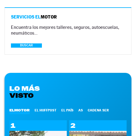
SERVICIOS EL
MOTOR
Encuentra los mejores talleres, seguros, autoescuelas,
neumáticos…
BUSCAR
LO MÁS
VISTO
ELMOTOR
EL HUFFPOST
EL PAÍS
AS
CADENA SER
1
2