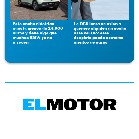
Este coche eléctrico
La OCU lanza un aviso a
cuesta menos de 14.000
quienes alquilen un coche
euros y tiene algo que
este verano: este
muchos BMW ya no
despiste puede costarte
ofrecen
cientos de euros