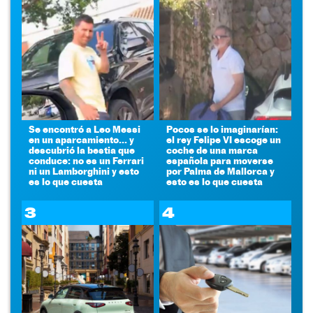
Se encontró a Leo Messi
Pocos se lo imaginarían:
en un aparcamiento... y
el rey Felipe VI escoge un
descubrió la bestia que
coche de una marca
conduce: no es un Ferrari
española para moverse
ni un Lamborghini y esto
por Palma de Mallorca y
es lo que cuesta
esto es lo que cuesta
3
4