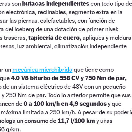
seras son
butacas independientes
con todo tipo d
 electrónica, reclinables, segmento extra en la
sar las piernas, calefactables, con función de
a del iceberg de una dotación de primer nivel:
as traseras,
tapicería de cuero,
apliques y moldura
esas, luz ambiental, climatización independiente
ar un
mecánica microhíbrida
que tiene como
oque
4.0 V8 biturbo de 558 CV y 750 Nm de par,
o de un sistema eléctrico de 48V con un pequeño
y 250 Nm de par. Todo lo anterior permite que sus
lancen de
0 a 100 km/h en 4,9 segundos
y que
 máxima limitada a 250 km/h. A pesar de su poderí
omologa un consumo de
11,7 l/100 km
y unas
6 g/km.