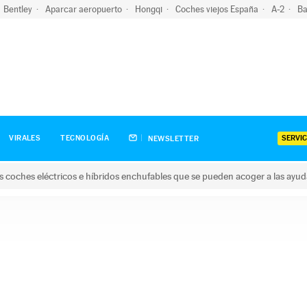
Bentley
Aparcar aeropuerto
Hongqi
Coches viejos España
A-2
Ba
SERVIC
VIRALES
TECNOLOGÍA
NEWSLETTER
s coches eléctricos e híbridos enchufables que se pueden acoger a las ayu
hes eléctricos e híbridos enchufables que se pueden acoger a la