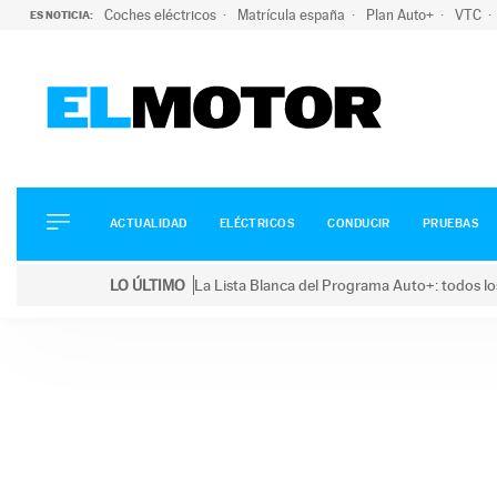
Coches eléctricos
Matrícula españa
Plan Auto+
VTC
ES NOTICIA:
ACTUALIDAD
ELÉCTRICOS
CONDUCIR
ACTUALIDAD
ELÉCTRICOS
CONDUCIR
PRUEBAS
PRUEBAS
Saltar
VIRALES
LO ÚLTIMO
La Lista Blanca del Programa Auto+: todos lo
al
PODCAST
LO ÚLTIMO
La Lista Blanca del Programa Auto+: todos los coc
contenido
MOTOS
TECNOLOGÍA
SUPERCOCHES
MOTORTV
PREMIOS
SERVICIOS