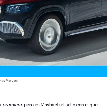
lo de Maybach.
a
premium,
pero es Maybach el sello con el que