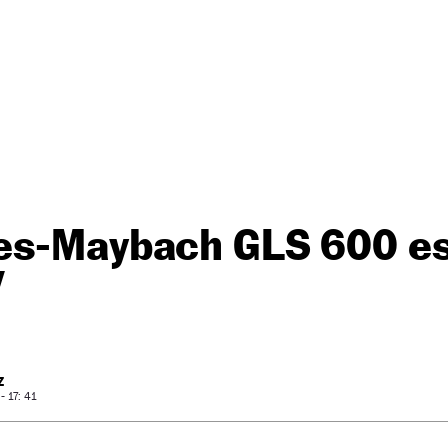
es-Maybach GLS 600 es 
V
Z
 17: 41