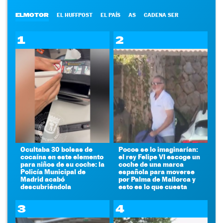
ELMOTOR
EL HUFFPOST
EL PAÍS
AS
CADENA SER
1
2
Ocultaba 30 bolsas de
Pocos se lo imaginarían:
cocaína en este elemento
el rey Felipe VI escoge un
para niños de su coche: la
coche de una marca
Policía Municipal de
española para moverse
Madrid acabó
por Palma de Mallorca y
descubriéndola
esto es lo que cuesta
3
4