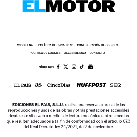
AVISO LEGAL
POLÍTICA DE PRIVACIDAD
CONFIGURACIÓN DE COOKIES
POLÍTICA DE COOKIES
ACCESIBILIDAD
CONTACTO
SÍGUENOS:
EDICIONES EL PAIS, S.L.U.
realiza una reserva expresa de las
reproducciones y usos de las obras y otras prestaciones accesibles
desde este sitio web a medios de lectura mecánica u otros medios
que resulten adecuados a tal fin de conformidad con el artículo 67.3
del Real Decreto-ley 24/2021, de 2 de noviembre.