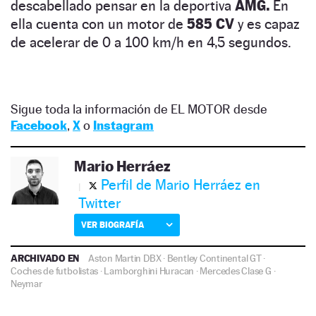
descabellado pensar en la deportiva
AMG.
En
ella cuenta con un motor de
585 CV
y es capaz
de acelerar de 0 a 100 km/h en 4,5 segundos.
Sigue toda la información de EL MOTOR desde
Facebook
,
X
o
Instagram
Mario Herráez
Perfil de Mario Herráez en
Twitter
VER BIOGRAFÍA
ARCHIVADO EN
Aston Martin DBX
·
Bentley Continental GT
·
Coches de futbolistas
·
Lamborghini Huracan
·
Mercedes Clase G
·
Neymar