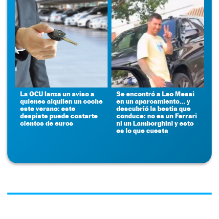
La OCU lanza un aviso a
Se encontró a Leo Messi
quienes alquilen un coche
en un aparcamiento... y
este verano: este
descubrió la bestia que
despiste puede costarte
conduce: no es un Ferrari
cientos de euros
ni un Lamborghini y esto
es lo que cuesta