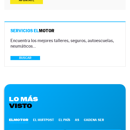
APÚNTATE
SERVICIOS EL
MOTOR
Encuentra los mejores talleres, seguros, autoescuelas,
neumáticos…
BUSCAR
LO MÁS
VISTO
ELMOTOR
EL HUFFPOST
EL PAÍS
AS
CADENA SER