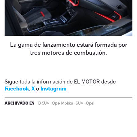
La gama de lanzamiento estará formada por
tres motores de combustión.
Sigue toda la información de EL MOTOR desde
Facebook
,
X
o
Instagram
ARCHIVADO EN
B SUV
·
Opel Mokka
·
SUV
·
Opel