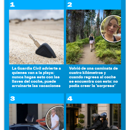
1
2
La Guardia Civil advierte a
Volvió de una caminata de
quienes van a la playa:
cuatro kilómetros y
nunca hagas esto con las
cuando regresa al coche
llaves del coche, puede
se encuentra con esto: no
arruinarte las vacaciones
podía creer la 'sorpresa'
3
4