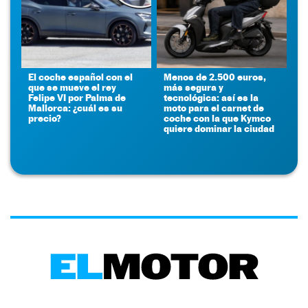
El coche español con el
Menos de 2.500 euros,
que se mueve el rey
más segura y
Felipe VI por Palma de
tecnológica: así es la
Mallorca: ¿cuál es su
moto para el carnet de
precio?
coche con la que Kymco
quiere dominar la ciudad