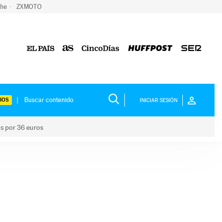
che
ZXMOTO
IOS
INICIAR SESIÓN
os por 36 euros
los niños por 36 euros