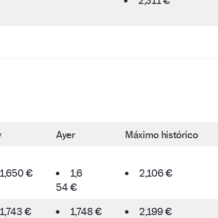
2,311 €
y
Ayer
Máximo histórico
1,650 €
1,6
2,106 €
54 €
1,743 €
1,748 €
2,199 €