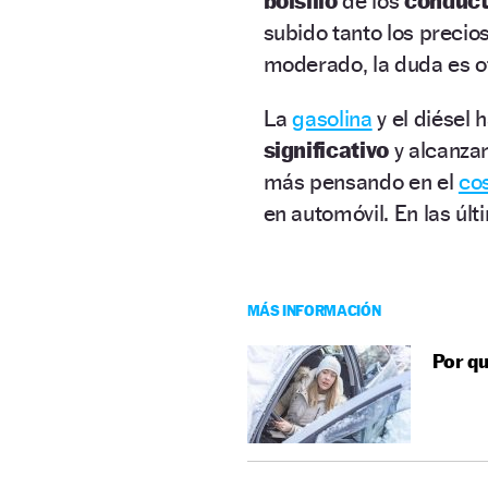
bolsillo
de los
conduct
subido tanto los precio
moderado, la duda es ot
La
gasolina
y el diésel
significativo
y alcanza
más pensando en el
cos
en automóvil. En las úl
MÁS INFORMACIÓN
Por qu