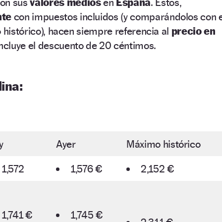
con sus
valores medios
en
España
. Estos,
nte
con impuestos incluidos (y comparándolos con e
o histórico), hacen siempre referencia al
precio en
incluye el descuento de 20 céntimos.
ina:
y
Ayer
Máximo histórico
1,572
1,576 €
2,152 €
1,741 €
1,745 €