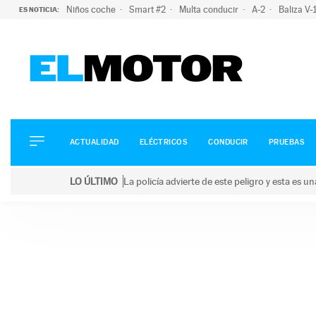
Niños coche
Smart #2
Multa conducir
A-2
Baliza V
ES NOTICIA:
ACTUALIDAD
ELÉCTRICOS
CONDUCIR
ACTUALIDAD
ELÉCTRICOS
CONDUCIR
PRUEBAS
PRUEBAS
Saltar
VIRALES
LO ÚLTIMO
La policía advierte de este peligro y esta es 
al
PODCAST
LO ÚLTIMO
La policía advierte de este peligro y esta es una bu
contenido
MOTOS
TECNOLOGÍA
SUPERCOCHES
MOTORTV
PREMIOS
SERVICIOS