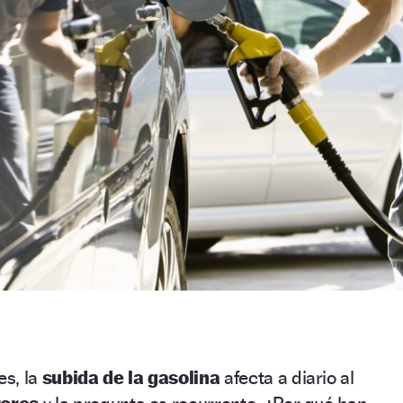
s, la
subida de la gasolina
afecta a diario al