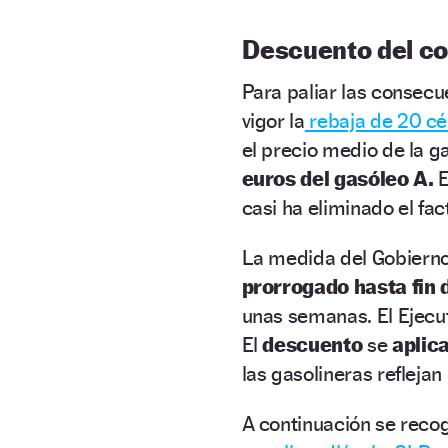
Descuento del c
Para paliar las consecue
vigor la
rebaja de 20 c
el precio medio de la g
euros del gasóleo A.
E
casi ha eliminado el fac
La
medida del Gobiern
prorrogado hasta fin 
unas semanas. El Ejecu
El
descuento
se
aplic
las gasolineras reflejan
A continuación se recog