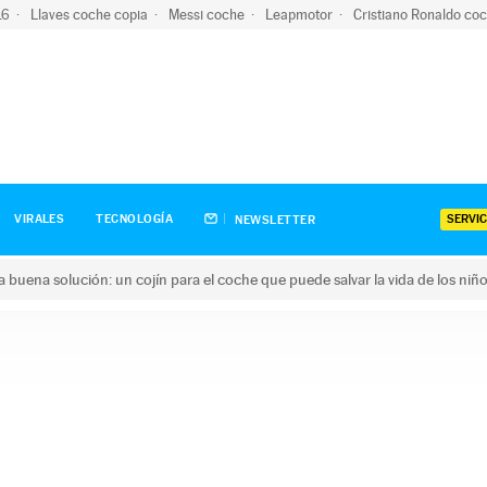
-16
Llaves coche copia
Messi coche
Leapmotor
Cristiano Ronaldo co
SERVIC
VIRALES
TECNOLOGÍA
NEWSLETTER
una buena solución: un cojín para el coche que puede salvar la vida de los niñ
ena solución: un cojín para el coche que puede salvar la vida de 