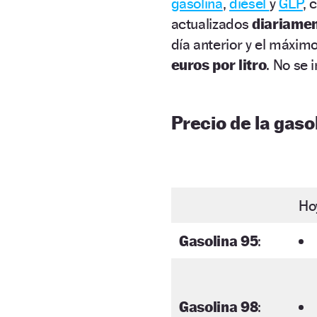
gasolina
,
diésel
y
GLP
, 
actualizados
diariame
día anterior y el máxim
euros por litro
. No se 
Precio de la gasol
Ho
Gasolina 95
:
Gasolina 98
: