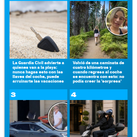
La Guardia Civil advierte a
Volvió de una caminata de
quienes van a la playa:
cuatro kilómetros y
nunca hagas esto con las
cuando regresa al coche
llaves del coche, puede
se encuentra con esto: no
arruinarte las vacaciones
podía creer la 'sorpresa'
3
4