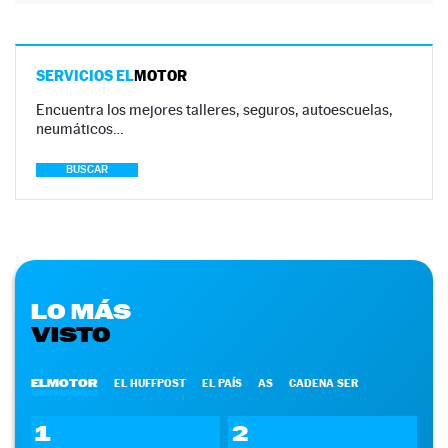
SERVICIOS EL
MOTOR
Encuentra los mejores talleres, seguros, autoescuelas,
neumáticos…
BUSCAR
LO MÁS
VISTO
ELMOTOR
EL HUFFPOST
EL PAÍS
AS
CADENA SER
1
2