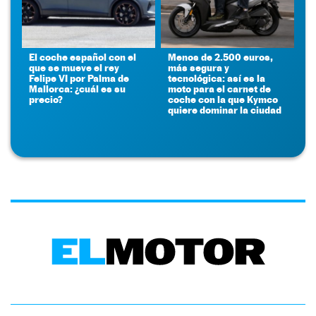
El coche español con el
Menos de 2.500 euros,
que se mueve el rey
más segura y
Felipe VI por Palma de
tecnológica: así es la
Mallorca: ¿cuál es su
moto para el carnet de
precio?
coche con la que Kymco
quiere dominar la ciudad