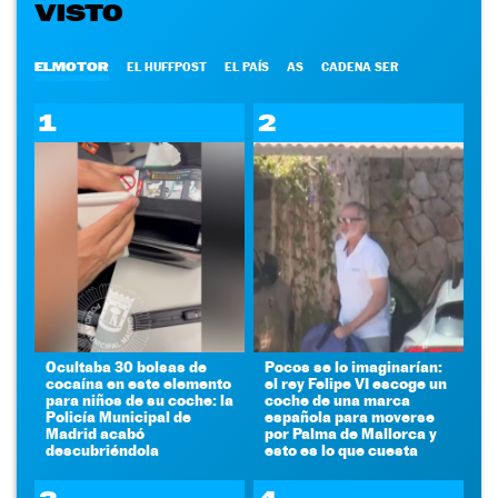
VISTO
ELMOTOR
EL HUFFPOST
EL PAÍS
AS
CADENA SER
1
2
Ocultaba 30 bolsas de
Pocos se lo imaginarían:
cocaína en este elemento
el rey Felipe VI escoge un
para niños de su coche: la
coche de una marca
Policía Municipal de
española para moverse
Madrid acabó
por Palma de Mallorca y
descubriéndola
esto es lo que cuesta