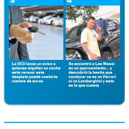
3
4
La OCU lanza un aviso a
Se encontró a Leo Messi
quienes alquilen un coche
en un aparcamiento... y
este verano: este
descubrió la bestia que
despiste puede costarte
conduce: no es un Ferrari
cientos de euros
ni un Lamborghini y esto
es lo que cuesta