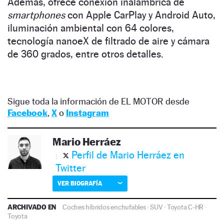
Además, ofrece conexión inalámbrica de
smartphones
con Apple CarPlay y Android Auto,
iluminación ambiental con 64 colores,
tecnología nanoeX de filtrado de aire y cámara
de 360 grados, entre otros detalles.
Sigue toda la información de EL MOTOR desde
Facebook
,
X
o
Instagram
Mario Herráez
Perfil de Mario Herráez en
Twitter
VER BIOGRAFÍA
ARCHIVADO EN
Coches híbridos enchufables
·
SUV
·
Toyota C-HR
·
Toyota