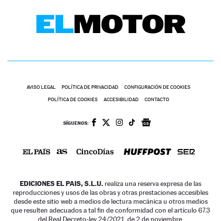
AVISO LEGAL
POLÍTICA DE PRIVACIDAD
CONFIGURACIÓN DE COOKIES
POLÍTICA DE COOKIES
ACCESIBILIDAD
CONTACTO
SÍGUENOS:
EDICIONES EL PAIS, S.L.U.
realiza una reserva expresa de las
reproducciones y usos de las obras y otras prestaciones accesibles
desde este sitio web a medios de lectura mecánica u otros medios
que resulten adecuados a tal fin de conformidad con el artículo 67.3
del Real Decreto-ley 24/2021, de 2 de noviembre.