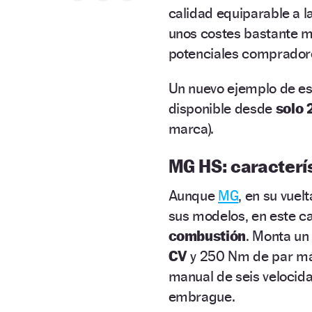
calidad equiparable a l
unos costes bastante me
potenciales comprador
Un nuevo ejemplo de es
disponible desde
solo 
marca).
MG HS: caracterí
Aunque
MG
, en su vuel
sus modelos, en este ca
combustión
. Monta un
CV
y 250 Nm de par má
manual de seis velocid
embrague.