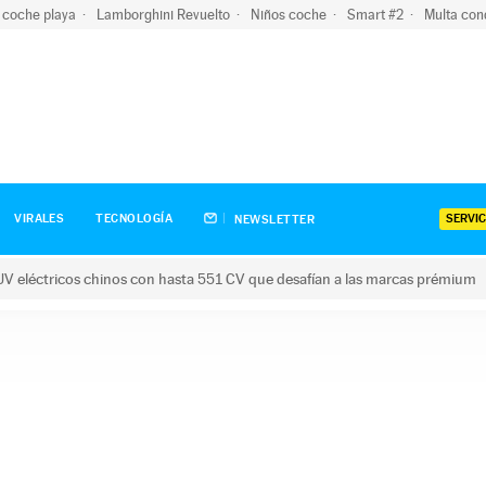
 coche playa
Lamborghini Revuelto
Niños coche
Smart #2
Multa con
SERVIC
VIRALES
TECNOLOGÍA
NEWSLETTER
V eléctricos chinos con hasta 551 CV que desafían a las marcas prémium
tricos chinos con hasta 551 CV que desafían a las marcas prém