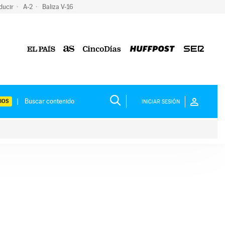
ducir
A-2
Baliza V-16
IOS
INICIAR SESIÓN
ium