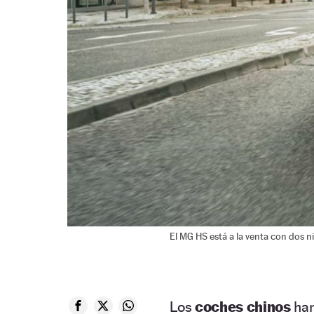
El MG HS está a la venta con dos n
Los
coches chinos
han