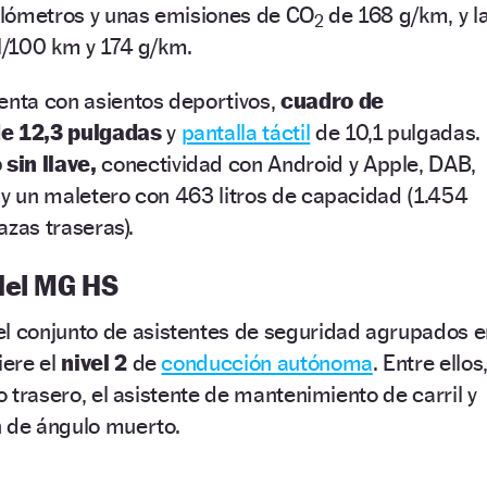
kilómetros y unas emisiones de CO
de 168 g/km, y l
2
 l/100 km y 174 g/km.
enta con asientos deportivos,
cuadro de
de 12,3 pulgadas
y
pantalla táctil
de 10,1 pulgadas.
sin llave,
conectividad con Android y Apple, DAB,
 y un maletero con 463 litros de capacidad (1.454
lazas traseras).
del MG HS
l conjunto de asistentes de seguridad agrupados e
iere el
nivel 2
de
conducción autónoma
. Entre ellos
co trasero, el asistente de mantenimiento de carril y
n de ángulo muerto.