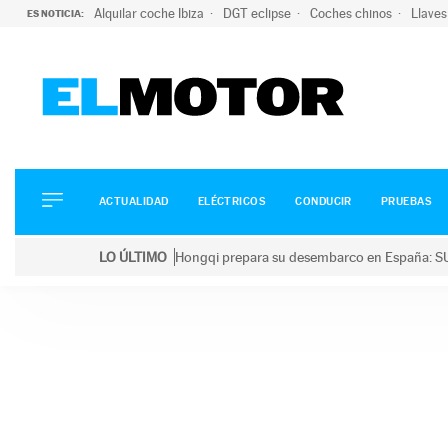
Alquilar coche Ibiza
DGT eclipse
Coches chinos
Llaves
ES NOTICIA:
ACTUALIDAD
ELÉCTRICOS
CONDUCIR
ACTUALIDAD
ELÉCTRICOS
CONDUCIR
PRUEBAS
PRUEBAS
Saltar
VIRALES
LO ÚLTIMO
Hongqi prepara su desembarco en España: SU
al
PODCAST
LO ÚLTIMO
Hongqi prepara su desembarco en España: SUV eléc
contenido
MOTOS
TECNOLOGÍA
SUPERCOCHES
MOTORTV
PREMIOS
SERVICIOS