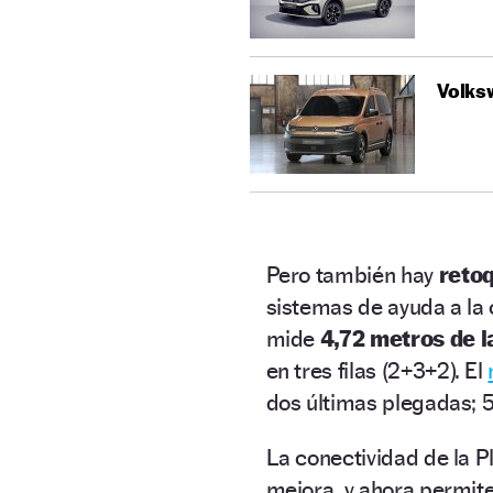
Volks
Pero también hay
reto
sistemas de ayuda a la 
mide
4,72 metros de l
en tres filas (2+3+2). El
dos últimas plegadas; 5
La conectividad de la 
mejora, y ahora permit