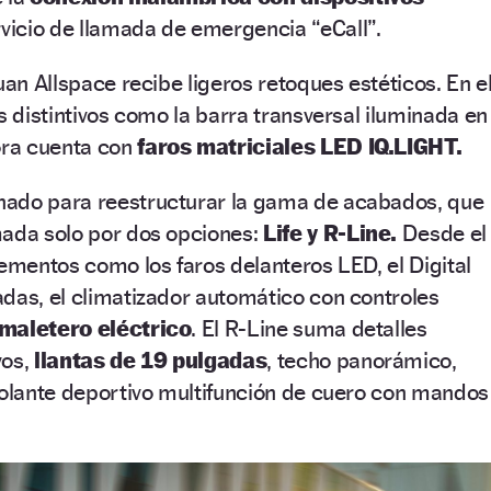
rvicio de llamada de emergencia “eCall”.
uan Allspace recibe ligeros retoques estéticos. En e
s distintivos como la barra transversal iluminada en
ora cuenta con
faros matriciales LED IQ.LIGHT.
hado para reestructurar la gama de acabados, que
mada solo por dos opciones:
Life y R-Line.
Desde el
lementos como los faros delanteros LED, el Digital
das, el climatizador automático con controles
 maletero eléctrico
. El R-Line suma detalles
os,
llantas de 19 pulgadas
, techo panorámico,
volante deportivo multifunción de cuero con mandos