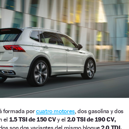
tá formada por
cuatro motores
, dos gasolina y dos
n el
1.5 TSI de 150 CV
y el
2.0 TSI de 190 CV,
dos son dos variantes del mismo bloque
2.0 TDI,