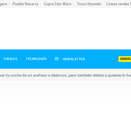
igera
Pueblo Navarra
Cupra Star Wars
Truco Hyundai
Líneas verdes
SERVIC
VIRALES
TECNOLOGÍA
NEWSLETTER
ar tu coche de un arañazo o destrozo, pero también delata a quienes lo h
 coche de un arañazo o destrozo, pero también delata a quienes 