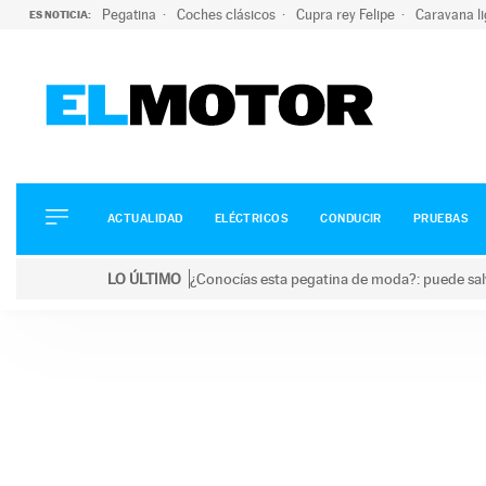
Pegatina
Coches clásicos
Cupra rey Felipe
Caravana l
ES NOTICIA:
ACTUALIDAD
ELÉCTRICOS
CONDUCIR
ACTUALIDAD
ELÉCTRICOS
CONDUCIR
PRUEBAS
PRUEBAS
Saltar
VIRALES
LO ÚLTIMO
¿Conocías esta pegatina de moda?: puede salv
al
PODCAST
LO ÚLTIMO
¿Conocías esta pegatina de moda?: puede salvar tu
contenido
MOTOS
TECNOLOGÍA
SUPERCOCHES
MOTORTV
PREMIOS
SERVICIOS