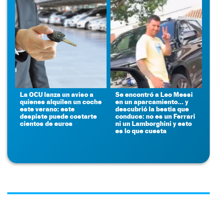
La OCU lanza un aviso a
Se encontró a Leo Messi
quienes alquilen un coche
en un aparcamiento... y
este verano: este
descubrió la bestia que
despiste puede costarte
conduce: no es un Ferrari
cientos de euros
ni un Lamborghini y esto
es lo que cuesta