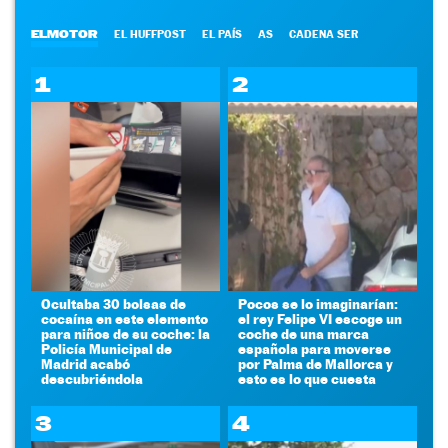
ELMOTOR
EL HUFFPOST
EL PAÍS
AS
CADENA SER
1
2
Ocultaba 30 bolsas de
Pocos se lo imaginarían:
cocaína en este elemento
el rey Felipe VI escoge un
para niños de su coche: la
coche de una marca
Policía Municipal de
española para moverse
Madrid acabó
por Palma de Mallorca y
descubriéndola
esto es lo que cuesta
3
4