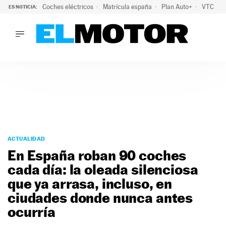
Coches eléctricos
Matrícula españa
Plan Auto+
VTC
ES NOTICIA:
LO ÚLTIMO
La Lista Blanca del Programa Auto+: todos los coches eléct
LO ÚLTIMO
La Lista Blanca del Programa Auto+: todos los coches eléctr
ACTUALIDAD
ELÉCTRICOS
CONDUCIR
PRUEBAS
Saltar
VIRALES
al
ACTUALIDAD
PODCAST
contenido
En España roban 90 coches
MOTOS
cada día: la oleada silenciosa
TECNOLOGÍA
que ya arrasa, incluso, en
SUPERCOCHES
MOTORTV
ciudades donde nunca antes
PREMIOS
ocurría
SERVICIOS