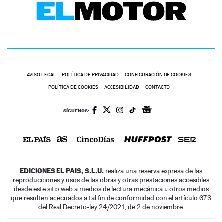
AVISO LEGAL
POLÍTICA DE PRIVACIDAD
CONFIGURACIÓN DE COOKIES
POLÍTICA DE COOKIES
ACCESIBILIDAD
CONTACTO
SÍGUENOS:
EDICIONES EL PAIS, S.L.U.
realiza una reserva expresa de las
reproducciones y usos de las obras y otras prestaciones accesibles
desde este sitio web a medios de lectura mecánica u otros medios
que resulten adecuados a tal fin de conformidad con el artículo 67.3
del Real Decreto-ley 24/2021, de 2 de noviembre.