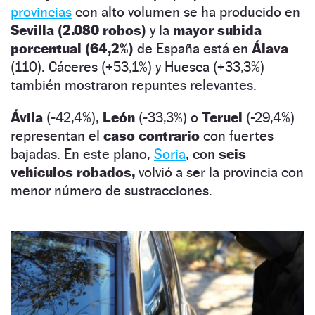
provincias
con alto volumen se ha producido en
Sevilla (2.080 robos)
y la
mayor subida
porcentual (64,2%)
de España está en
Álava
(110). Cáceres (+53,1%) y Huesca (+33,3%)
también mostraron repuntes relevantes.
Ávila
(-42,4%),
León
(-33,3%) o
Teruel
(-29,4%)
representan el
caso contrario
con fuertes
bajadas. En este plano,
Soria
,
con
seis
vehículos robados,
volvió a ser la provincia con
menor número de sustracciones.