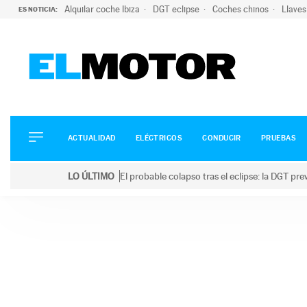
Alquilar coche Ibiza
DGT eclipse
Coches chinos
Llaves
ES NOTICIA:
ACTUALIDAD
ELÉCTRICOS
CONDUCIR
ACTUALIDAD
ELÉCTRICOS
CONDUCIR
PRUEBAS
PRUEBAS
Saltar
VIRALES
LO ÚLTIMO
El probable colapso tras el eclipse: la DGT p
al
PODCAST
LO ÚLTIMO
El probable colapso tras el eclipse: la DGT prevé u
contenido
MOTOS
TECNOLOGÍA
SUPERCOCHES
MOTORTV
PREMIOS
SERVICIOS