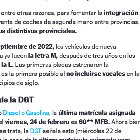
entre otras razones, para fomentar la
integración
venta de coches de segunda mano entre provincias,
os distintivos provinciales.
eptiembre de 2022,
los vehículos de nueva
a ya lucen
la letra M,
después de tres años en los
la L.
Las primeras placas estrenaron la
 es la primera posible al
no incluirse vocales
en la
ipios de siglo.
de la DGT
io
Diesel o Gasolina
, la
última matrícula asignada
el
viernes, 24 de febrero
es
60** MFB.
Ahora bien
 se trata, la
DGT
señala esto (miércoles 22 de
 la serie de la
última matrícula asignada son: