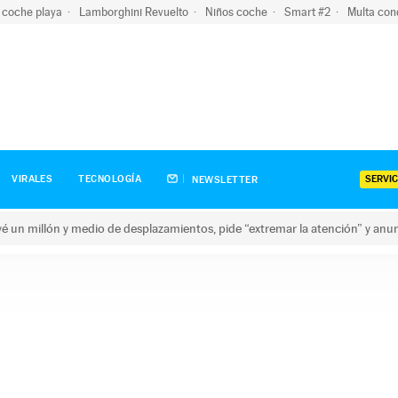
 coche playa
Lamborghini Revuelto
Niños coche
Smart #2
Multa con
SERVIC
VIRALES
TECNOLOGÍA
NEWSLETTER
revé un millón y medio de desplazamientos, pide “extremar la atención” y anu
n millón y medio de desplazamientos, pide “extremar la atención”