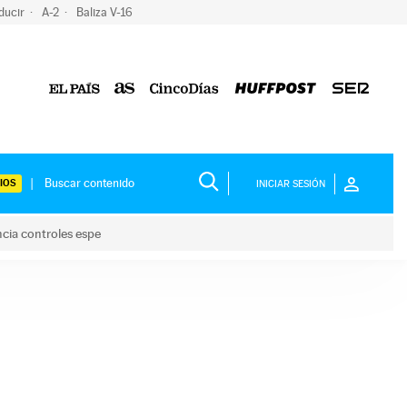
ducir
A-2
Baliza V-16
IOS
INICIAR SESIÓN
ncia controles espe
 y anuncia controles espe