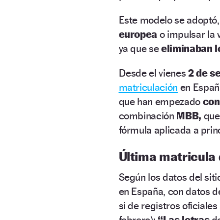
Este modelo se adoptó, 
europea
o impulsar la 
ya que se
eliminaban l
Desde el vienes
2 de s
matriculación
en Españ
que han empezado
con 
combinación
MBB,
que
fórmula aplicada a princ
Última matricula 
Según los datos del sit
en España, con datos d
si de registros oficiales
febrero):
“Las letras
de