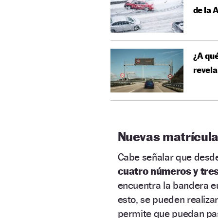
de la
¿A qué
revela
Nuevas matrícula
Cabe señalar que desd
cuatro números y tres
encuentra la bandera eu
esto, se pueden realiza
permite que puedan p