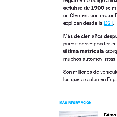
reglamento obligó a
ma
octubre de 1900
se ma
un Clement con motor Di
explican desde la
DGT
.
Más de cien años despu
puede corresponder en
última matrícula
otor
muchos automovilistas.
Son millones de vehícul
los que circulan en Esp
MÁS INFORMACIÓN
Cómo c