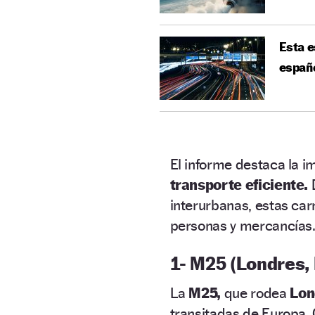
Esta e
españo
El informe destaca la i
transporte eficiente.
D
interurbanas, estas carr
personas y mercancías
1- M25 (Londres,
La
M25,
que rodea
Lon
transitadas de Europa.