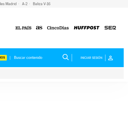
des Madrid
A-2
Baliza V-16
IOS
INICIAR SESIÓN