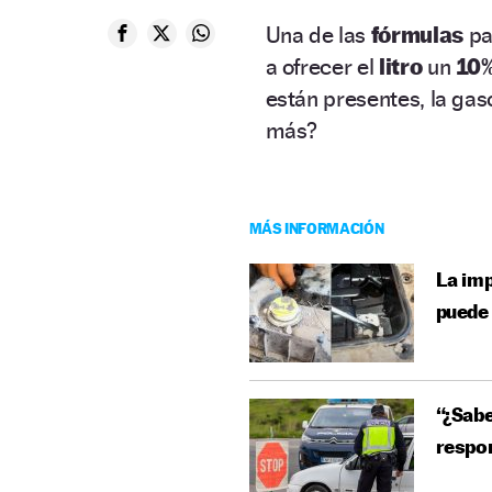
Una de las
fórmulas
pa
a ofrecer el
litro
un
10%
están presentes, la gas
más?
MÁS INFORMACIÓN
La imp
puede 
“¿Sabe
respon