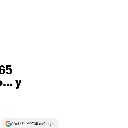
 65
o… y
Añadir EL MOTOR en Google