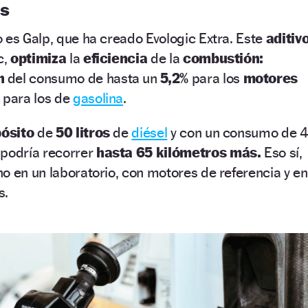
ás
 es Galp, que ha creado Evologic Extra. Este
aditivo
c,
optimiza
la
eficiencia
de la
combustión:
n
del consumo de hasta un
5,2%
para los
motores
para los de
gasolina
.
ósito
de
50 litros
de
diésel
y con un consumo de 
 podría recorrer
hasta 65 kilómetros más.
Eso sí,
o en un laboratorio, con motores de referencia y en
s.