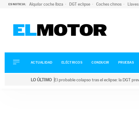
Alquilar coche Ibiza
DGT eclipse
Coches chinos
Llaves
ES NOTICIA:
ACTUALIDAD
ELÉCTRICOS
CONDUCIR
ACTUALIDAD
ELÉCTRICOS
CONDUCIR
PRUEBAS
PRUEBAS
Saltar
VIRALES
LO ÚLTIMO
El probable colapso tras el eclipse: la DGT p
al
PODCAST
LO ÚLTIMO
El probable colapso tras el eclipse: la DGT prevé u
contenido
MOTOS
TECNOLOGÍA
SUPERCOCHES
MOTORTV
PREMIOS
SERVICIOS