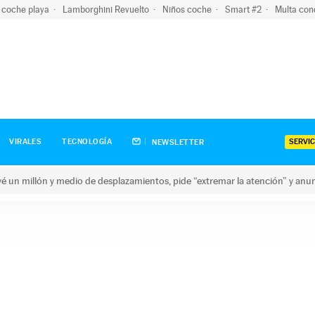
 coche playa
Lamborghini Revuelto
Niños coche
Smart #2
Multa con
SERVIC
VIRALES
TECNOLOGÍA
NEWSLETTER
revé un millón y medio de desplazamientos, pide “extremar la atención” y anu
n millón y medio de desplazamientos, pide “extremar la atención”