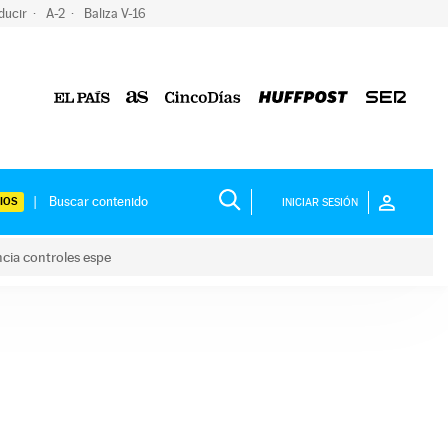
ducir
A-2
Baliza V-16
IOS
INICIAR SESIÓN
ncia controles espe
 y anuncia controles espe