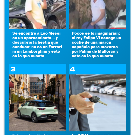
Se encontró a Leo Messi
Pocos se lo imaginarían:
en un aparcamiento... y
el rey Felipe VI escoge un
descubrió la bestia que
coche de una marca
conduce: no es un Ferrari
española para moverse
ni un Lamborghini y esto
por Palma de Mallorca y
es lo que cuesta
esto es lo que cuesta
3
4