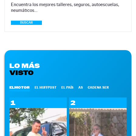
Encuentra los mejores talleres, seguros, autoescuelas,
neumáticos…
BUSCAR
LO MÁS
VISTO
ELMOTOR
EL HUFFPOST
EL PAÍS
AS
CADENA SER
1
2