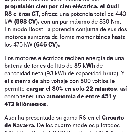
propulsión cien por cien eléctrica, el Audi
RS e-tron GT,
ofrece una potencia total de 440
kW
(598 CV),
con un par máximo de 830 Nm.
En modo Boost, la potencia conjunta de sus dos
motores aumenta de forma momentánea hasta
los 475 kW
(646 CV).
Los motores eléctricos reciben energía de una
batería de iones de litio de
85 kWh
de
capacidad neta (93 kWh de capacidad bruta). Y
el sistema de alto voltaje con 800 voltios le
permite
cargar el 80% en solo 22 minutos
, así
como tener una
autonomía de entre 451 y
472 kilómetros.
Audi ha presentado su gama RS en el
Circuito
de Navarra.
De los cuatro modelos pilotados