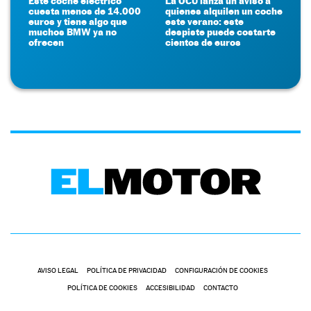
Este coche eléctrico
La OCU lanza un aviso a
cuesta menos de 14.000
quienes alquilen un coche
euros y tiene algo que
este verano: este
muchos BMW ya no
despiste puede costarte
ofrecen
cientos de euros
AVISO LEGAL
POLÍTICA DE PRIVACIDAD
CONFIGURACIÓN DE COOKIES
POLÍTICA DE COOKIES
ACCESIBILIDAD
CONTACTO