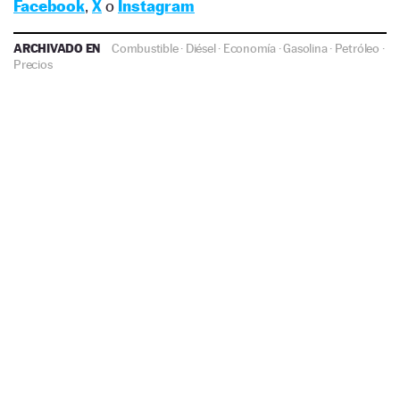
Facebook
,
X
o
Instagram
ARCHIVADO EN
Combustible
·
Diésel
·
Economía
·
Gasolina
·
Petróleo
·
Precios