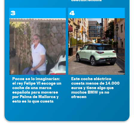
3
4
Pocos se lo imaginarían:
Este coche eléctrico
el rey Felipe VI escoge un
cuesta menos de 14.000
coche de una marca
euros y tiene algo que
española para moverse
muchos BMW ya no
por Palma de Mallorca y
ofrecen
esto es lo que cuesta