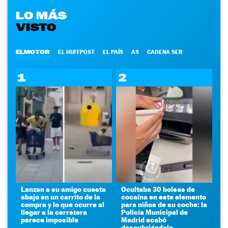
LO MÁS
VISTO
ELMOTOR
EL HUFFPOST
EL PAÍS
AS
CADENA SER
1
2
Lanzan a su amigo cuesta
Ocultaba 30 bolsas de
abajo en un carrito de la
cocaína en este elemento
compra y lo que ocurre al
para niños de su coche: la
llegar a la carretera
Policía Municipal de
parece imposible
Madrid acabó
descubriéndola