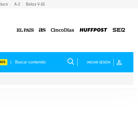
ducir
A-2
Baliza V-16
IOS
INICIAR SESIÓN
ium