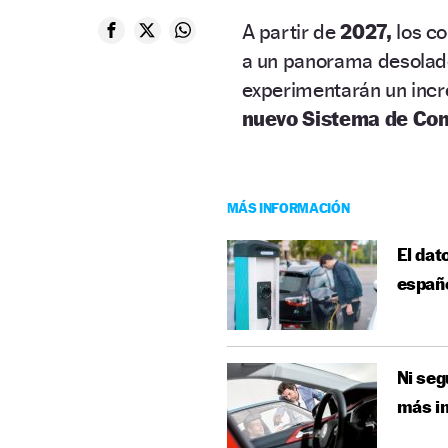
A partir de
2027,
los co
a un panorama desolador:
experimentarán un incre
nuevo Sistema de Co
MÁS INFORMACIÓN
El dat
españ
Ni seg
más in