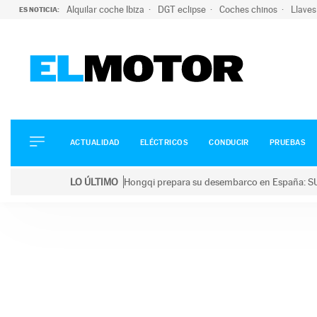
Alquilar coche Ibiza
DGT eclipse
Coches chinos
Llaves
ES NOTICIA:
ACTUALIDAD
ELÉCTRICOS
CONDUCIR
ACTUALIDAD
ELÉCTRICOS
CONDUCIR
PRUEBAS
PRUEBAS
Saltar
VIRALES
LO ÚLTIMO
Hongqi prepara su desembarco en España: SU
al
PODCAST
LO ÚLTIMO
Hongqi prepara su desembarco en España: SUV eléc
contenido
MOTOS
TECNOLOGÍA
SUPERCOCHES
MOTORTV
PREMIOS
SERVICIOS