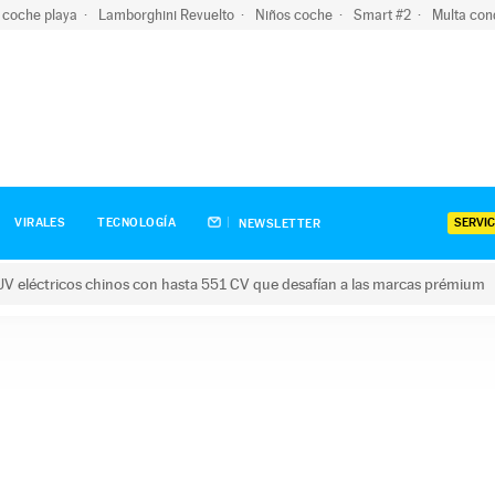
 coche playa
Lamborghini Revuelto
Niños coche
Smart #2
Multa con
SERVIC
VIRALES
TECNOLOGÍA
NEWSLETTER
V eléctricos chinos con hasta 551 CV que desafían a las marcas prémium
tricos chinos con hasta 551 CV que desafían a las marcas prém