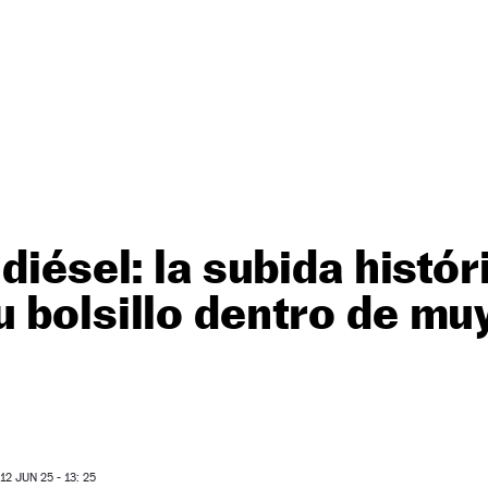
diésel: la subida histó
 bolsillo dentro de mu
2 JUN 25 - 13: 25