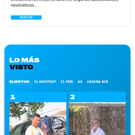
neumáticos…
BUSCAR
LO MÁS
VISTO
ELMOTOR
EL HUFFPOST
EL PAÍS
AS
CADENA SER
1
2