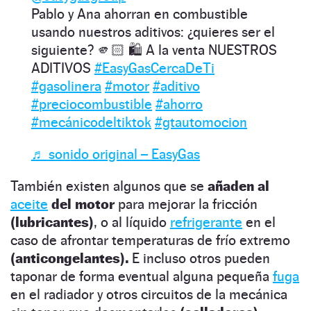
Pablo y Ana ahorran en combustible
usando nuestros aditivos: ¿quieres ser el
siguiente? 🫵🏻 🛍️ A la venta NUESTROS
ADITIVOS
#EasyGasCercaDeTi
#gasolinera
#motor
#aditivo
#preciocombustible
#ahorro
#mecánicodeltiktok
#gtautomocion
♬ sonido original – EasyGas
También existen algunos que se
añaden al
aceite
del motor
para mejorar la fricción
(lubricantes)
, o al líquido
refrigerante
en el
caso de afrontar temperaturas de frío extremo
(anticongelantes).
E incluso otros pueden
taponar de forma eventual alguna pequeña
fuga
en el radiador y otros circuitos de la mecánica