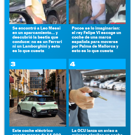
Se encontró a Leo Messi
Pocos se lo imaginarían:
en un aparcamiento... y
el rey Felipe VI escoge un
descubrió la bestia que
coche de una marca
conduce: no es un Ferrari
española para moverse
ni un Lamborghini y esto
por Palma de Mallorca y
es lo que cuesta
esto es lo que cuesta
3
4
Este coche eléctrico
La OCU lanza un aviso a
cuesta menos de 14.000
quienes alquilen un coche