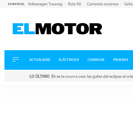
Volkswagen Touareg
Ruta 66
Caminata sorpresa
Gafa
ES NOTICIA:
ACTUALIDAD
ELÉCTRICOS
CONDUCIR
ACTUALIDAD
ELÉCTRICOS
CONDUCIR
PRUEBAS
PRUEBAS
Saltar
VIRALES
LO ÚLTIMO
Ni se te ocurra usar las gafas del eclipse al v
al
PODCAST
LO ÚLTIMO
Ni se te ocurra usar las gafas del eclipse al volant
contenido
MOTOS
TECNOLOGÍA
SUPERCOCHES
MOTORTV
PREMIOS
SERVICIOS