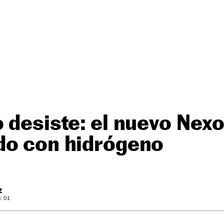
 desiste: el nuevo Nexo
do con hidrógeno
Z
: 01