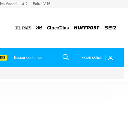
des Madrid
A-2
Baliza V-16
IOS
INICIAR SESIÓN