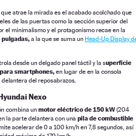
ro que atrae la mirada es el acabado acolchado que
eles de las puertas como la sección superior del
r el minimalismo y el protagonismo recae en la
3 pulgadas,
a la que se suma un
Head-Up Display d
rola desde un delgado panel táctil y la s
uperficie
 para smartphones,
en lugar de en la consola
te delantera del reposabrazos.
Hyundai Nexo
ión combina un
motor eléctrico de 150 kW
(204
n la parte delantera con una
pila de combustible
mite acelerar de 0 a 100 km/h en 7,8 segundos, así
ocidad máxima de 179 km/h.